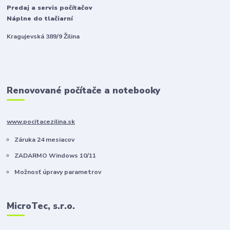
Predaj a servis počítačov
Náplne do tlačiarní
Kragujevská 389/9 Žilina
Renovované počítače a notebooky
www.pocitacezilina.sk
Záruka 24 mesiacov
ZADARMO Windows 10/11
Možnosť úpravy parametrov
MicroTec, s.r.o.