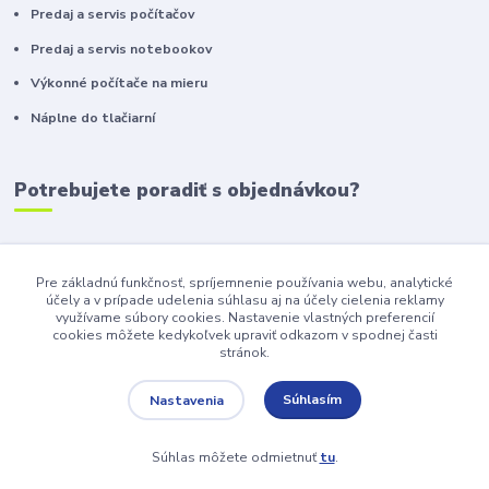
Predaj a servis počítačov
Predaj a servis notebookov
Výkonné počítače na mieru
Náplne do tlačiarní
Potrebujete poradiť s objednávkou?
+421 911 410 610
(Po-Pia, 10-16 hod.)
Pre základnú funkčnosť, spríjemnenie používania webu, analytické
účely a v prípade udelenia súhlasu aj na účely cielenia reklamy
info@toneryzilina.sk
využívame súbory cookies. Nastavenie vlastných preferencií
cookies môžete kedykoľvek upraviť odkazom v spodnej časti
stránok.
Súhlasím
Nastavenia
www.toneryzilina.sk | MicroTec, s.r.o. 2023
Súhlas môžete odmietnuť
tu
.
Vytvorené na
Eshop-rychlo.sk