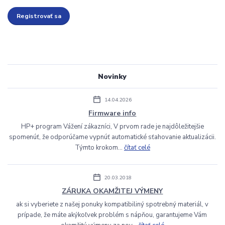
Registrovať sa
Novinky
14.04.2026
Firmware info
HP+ program Vážení zákazníci, V prvom rade je najdôležitejšie
spomenúť, že odporúčame vypnúť automatické sťahovanie aktualizácii.
Týmto krokom...
čítať celé
20.03.2018
ZÁRUKA OKAMŽITEJ VÝMENY
ak si vyberiete z našej ponuky kompatibiliný spotrebný materiál, v
prípade, že máte akýkoľvek problém s nápňou, garantujeme Vám