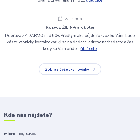
okamžitú výmenu za nov...
čítať celé
22.02.2018
Rozvoz ŽILINA a okolie
Doprava ZADARMO nad 50€ Predtým ako pôjde rozvoz ku Vám, bude
Vás telefonicky kontaktovať, či sa na dodacej adrese nachádzate a čas
kedy ku Vám príde...
čítať celé
Zobraziť všetky novinky
Kde nás nájdete?
MicroTec, s.r.o.