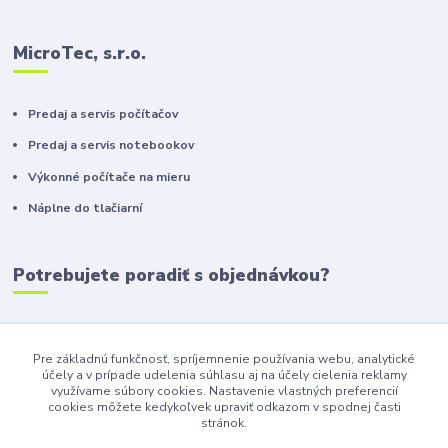
MicroTec, s.r.o.
Predaj a servis počítačov
Predaj a servis notebookov
Výkonné počítače na mieru
Náplne do tlačiarní
Potrebujete poradiť s objednávkou?
+421 911 410 610
(Po-Pia, 10-16 hod.)
Pre základnú funkčnosť, spríjemnenie používania webu, analytické
účely a v prípade udelenia súhlasu aj na účely cielenia reklamy
info@toneryzilina.sk
využívame súbory cookies. Nastavenie vlastných preferencií
cookies môžete kedykoľvek upraviť odkazom v spodnej časti
stránok.