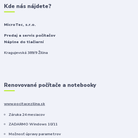
Kde nás nájdete?
MicroTec, s.r.o.
Predaj a servis počítačov
Náplne do tlačiarní
Kragujevská 389/9 Žilina
Renovované počítače a notebooky
www.pocitacezilina.sk
Záruka 24 mesiacov
ZADARMO Windows 10/11
Možnosť úpravy parametrov