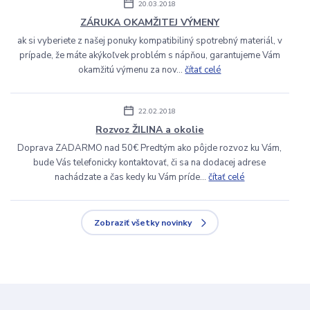
20.03.2018
ZÁRUKA OKAMŽITEJ VÝMENY
ak si vyberiete z našej ponuky kompatibiliný spotrebný materiál, v
prípade, že máte akýkoľvek problém s nápňou, garantujeme Vám
okamžitú výmenu za nov...
čítať celé
22.02.2018
Rozvoz ŽILINA a okolie
Doprava ZADARMO nad 50€ Predtým ako pôjde rozvoz ku Vám,
bude Vás telefonicky kontaktovať, či sa na dodacej adrese
nachádzate a čas kedy ku Vám príde...
čítať celé
Zobraziť všetky novinky