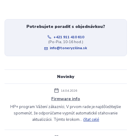
Potrebujete poradiť s objednávkou?
+421 911 410 610
(Po-Pia, 10-16 hod.)
info@toneryzilina.sk
Novinky
14.04.2026
Firmware info
HP+ program Vážení zákazníci, V prvom rade je najdôležitejšie
spomenúť, že odporúčame vypnúť automatické sťahovanie
aktualizácii. Týmto krokom...
čítať celé