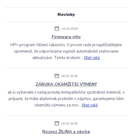
Novinky
14.04.2026
Firmware info
HP+ program Vážení zákazníci, V prvom rade je najdôležitejšie
spomenúť, že odporúčame vypnúť automatické sťahovanie
aktualizácii. Týmto krokom...
čítať celé
20.03.2018
ZÁRUKA OKAMŽITEJ VÝMENY
ak si vyberiete z našej ponuky kompatibiliný spotrebný materiál, v
prípade, že máte akýkoľvek problém s nápňou, garantujeme Vám
okamžitú výmenu za nov...
čítať celé
22.02.2018
Rozvoz ŽILINA a okolie