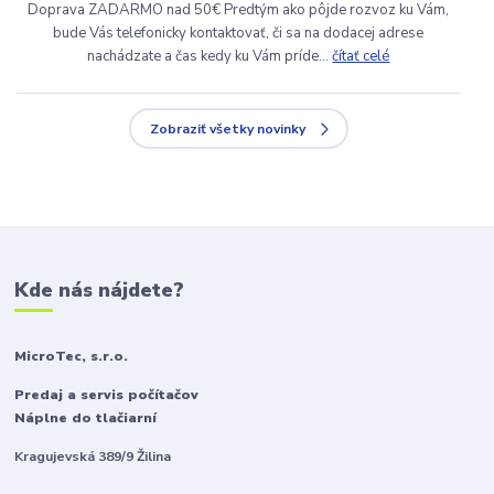
Doprava ZADARMO nad 50€ Predtým ako pôjde rozvoz ku Vám,
bude Vás telefonicky kontaktovať, či sa na dodacej adrese
nachádzate a čas kedy ku Vám príde...
čítať celé
Zobraziť všetky novinky
Kde nás nájdete?
MicroTec, s.r.o.
Predaj a servis počítačov
Náplne do tlačiarní
Kragujevská 389/9 Žilina