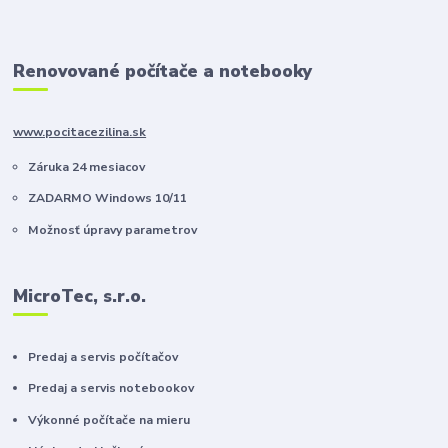
Renovované počítače a notebooky
www.pocitacezilina.sk
Záruka 24 mesiacov
ZADARMO Windows 10/11
Možnosť úpravy parametrov
MicroTec, s.r.o.
Predaj a servis počítačov
Predaj a servis notebookov
Výkonné počítače na mieru