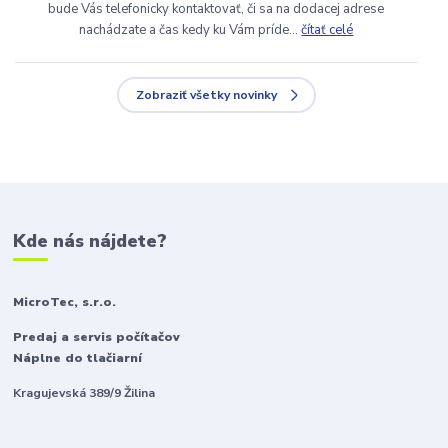
bude Vás telefonicky kontaktovať, či sa na dodacej adrese
nachádzate a čas kedy ku Vám príde...
čítať celé
Zobraziť všetky novinky
Kde nás nájdete?
MicroTec, s.r.o.
Predaj a servis počítačov
Náplne do tlačiarní
Kragujevská 389/9 Žilina