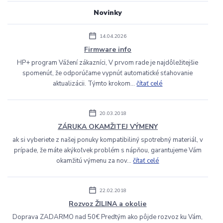
Novinky
14.04.2026
Firmware info
HP+ program Vážení zákazníci, V prvom rade je najdôležitejšie
spomenúť, že odporúčame vypnúť automatické sťahovanie
aktualizácii. Týmto krokom...
čítať celé
20.03.2018
ZÁRUKA OKAMŽITEJ VÝMENY
ak si vyberiete z našej ponuky kompatibiliný spotrebný materiál, v
prípade, že máte akýkoľvek problém s nápňou, garantujeme Vám
okamžitú výmenu za nov...
čítať celé
22.02.2018
Rozvoz ŽILINA a okolie
Doprava ZADARMO nad 50€ Predtým ako pôjde rozvoz ku Vám,