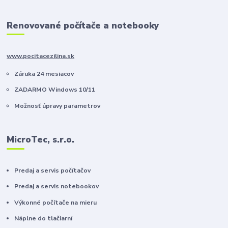
Renovované počítače a notebooky
www.pocitacezilina.sk
Záruka 24 mesiacov
ZADARMO Windows 10/11
Možnosť úpravy parametrov
MicroTec, s.r.o.
Predaj a servis počítačov
Predaj a servis notebookov
Výkonné počítače na mieru
Náplne do tlačiarní