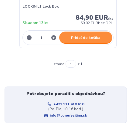
LOCKIN L1 Lock Box
84,90 EUR
/
ks
Skladom 13 ks
69,02 EUR
bez DPH
Pridať do košíka
strana
z 1
Potrebujete poradiť s objednávkou?
+421 911 410 610
(Po-Pia, 10-16 hod.)
info@toneryzilina.sk