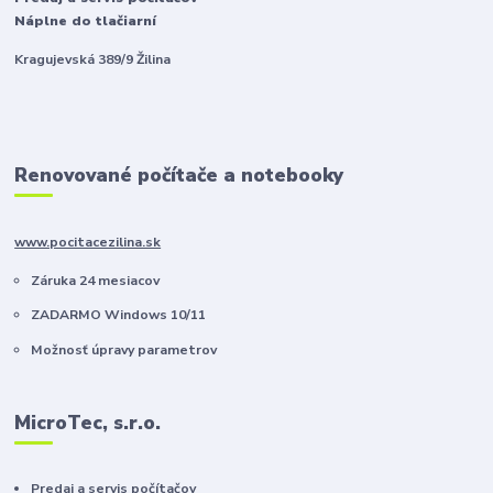
Náplne do tlačiarní
Kragujevská 389/9 Žilina
Renovované počítače a notebooky
www.pocitacezilina.sk
Záruka 24 mesiacov
ZADARMO Windows 10/11
Možnosť úpravy parametrov
MicroTec, s.r.o.
Predaj a servis počítačov