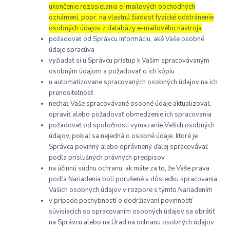
ukončenie rozosielania e-mailových obchodných
oznámení, popr. na vlastnú žiadosť fyzické odstránenie
osobných údajov z databázy e-mailového nástroja
požadovať od Správcu informáciu, aké Vaše osobné
údaje spracúva
vyžiadať si u Správcu prístup k Vašim spracovávaným
osobným údajom a požadovať o ich kópiu
u automatizovane spracovaných osobných údajov na ich
prenositeľnosť
nechať Vaše spracovávané osobné údaje aktualizovať,
opraviť alebo požadovať obmedzenie ich spracovania
požadovať od spoločnosti vymazanie Vašich osobných
údajov, pokiaľ sa nejedná o osobné údaje, ktoré je
Správca povinný alebo oprávnený ďalej spracovávať
podľa príslušných právnych predpisov
na účinnú súdnu ochranu, ak máte za to, že Vaše práva
podľa Nariadenia boli porušené v dôsledku spracovania
Vašich osobných údajov v rozpore s týmto Nariadením
v prípade pochybností o dodržiavaní povinností
súvisiacich so spracovaním osobných údajov sa obrátiť
na Správcu alebo na Úrad na ochranu osobných údajov