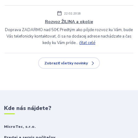
22.02.2018
Rozvoz ŽILINA a okolie
Doprava ZADARMO nad 50€ Predtým ako pôjde rozvoz ku Vám, bude
Vás telefonicky kontaktovať, či sa na dodacej adrese nachádzate a čas
kedy ku Vám príde...
čítať celé
Zobraziť všetky novinky
Kde nás nájdete?
MicroTec, s.r.o.
Predaj a servis počítačov