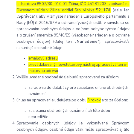
Lichardova
8507/30 010 01
Žilina, IČO 45281203, zapísaná na
Okresnom súde v Žiline, oddiel Sro, vložka 52117/L
(ďalej len
„Správca“
), aby v zmysle nariadenia Európskeho parlamentu a
Rady (EÚ) č. 2016/679 o ochrane fyzických osôb v súvislosti so
spracovaním osobných údajov a voľnom pohybe týchto údajov
a o zrušení smernice 95/46/ES (všeobecné nariadenie o ochrane
osobných údajov) (ďalej len
„Nariadenie“
), spracovával/a
nasledujúce osobné údaje:
emailovú adresu
prevádzkovaný newsletterový nástroj zpracovává len e-
mailovou adresu
Vyššie uvedené osobné údaje budú spracované za účelom:
zaradenia do databázy pre zasielanie online obchodných
oznámení.
úhlas na spracovanie udeľujete po dobu
3 rokov
a to za účelom:
zasielania obchodných oznámení, ak túto dobu
nepredĺžite
Spracovanie osobných údajov je vykonávané Správcom
osobných údajov, osobné údaje však môžu spracovávať aj títo