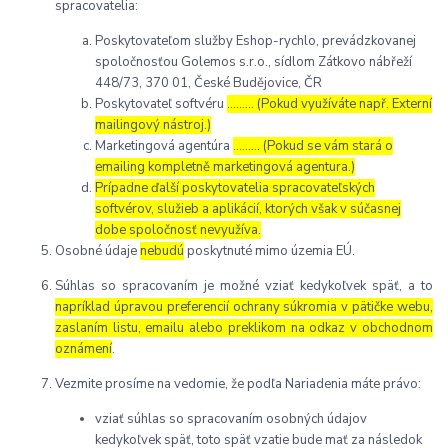
spracovatelia:
Poskytovateľom služby Eshop-rychlo, prevádzkovanej
spoločnosťou Golemos s.r.o., sídlom Zátkovo nábřeží
448/73, 370 01, České Budějovice, ČR
Poskytovateľ softvéru
……… (Pokud využíváte např. Externí
mailingový nástroj.)
Marketingová agentúra
……… (Pokud se vám stará o
emailing kompletně marketingová agentura.)
Prípadne ďalší poskytovatelia spracovateľských
softvérov, služieb a aplikácií, ktorých však v súčasnej
dobe spoločnosť nevyužíva.
Osobné údaje
nebudú
poskytnuté mimo územia EÚ.
Súhlas so spracovaním je možné vziať kedykoľvek späť, a to
napríklad úpravou preferencií ochrany súkromia v pätičke webu,
zaslaním listu, emailu alebo preklikom na odkaz v obchodnom
oznámení
.
Vezmite prosíme na vedomie, že podľa Nariadenia máte právo:
vziať súhlas so spracovaním osobných údajov
kedykoľvek späť, toto späť vzatie bude mať za následok