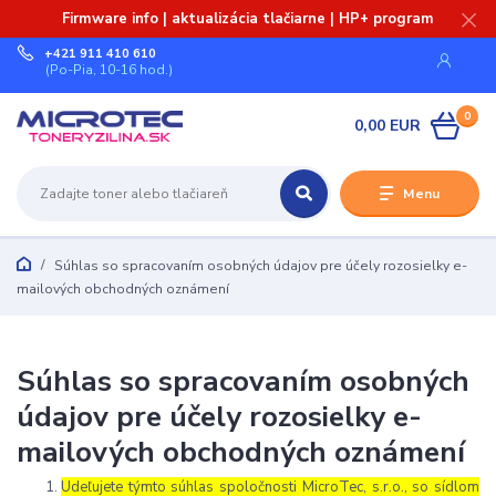
Firmware info | aktualizácia tlačiarne | HP+ program
+421 911 410 610
(Po-Pia, 10-16 hod.)
0
0,00 EUR
Menu
Súhlas so spracovaním osobných údajov pre účely rozosielky e-
mailových obchodných oznámení
Súhlas so spracovaním osobných
údajov pre účely rozosielky e-
mailových obchodných oznámení
Udeľujete týmto súhlas spoločnosti MicroTec, s.r.o., so sídlom