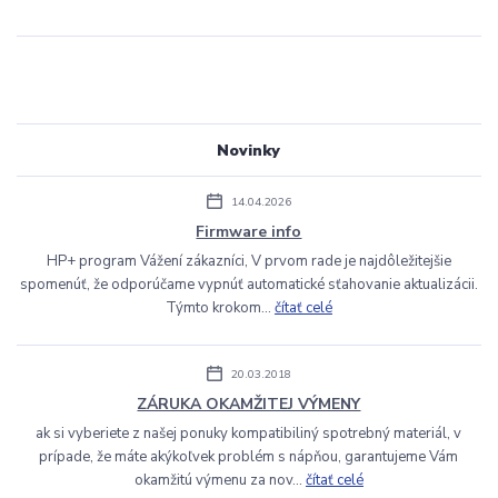
Novinky
14.04.2026
Firmware info
HP+ program Vážení zákazníci, V prvom rade je najdôležitejšie
spomenúť, že odporúčame vypnúť automatické sťahovanie aktualizácii.
Týmto krokom...
čítať celé
20.03.2018
ZÁRUKA OKAMŽITEJ VÝMENY
ak si vyberiete z našej ponuky kompatibiliný spotrebný materiál, v
prípade, že máte akýkoľvek problém s nápňou, garantujeme Vám
okamžitú výmenu za nov...
čítať celé