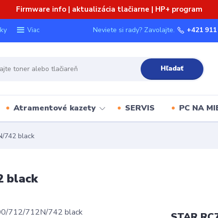
Firmware info | aktualizácia tlačiarne | HP+ program
ky
Neviete si rady? Zavolajte.
+421 911
Viac
Hľadať
Atramentové kazety
SERVIS
PC NA MI
/742 black
 black
STAR RC7