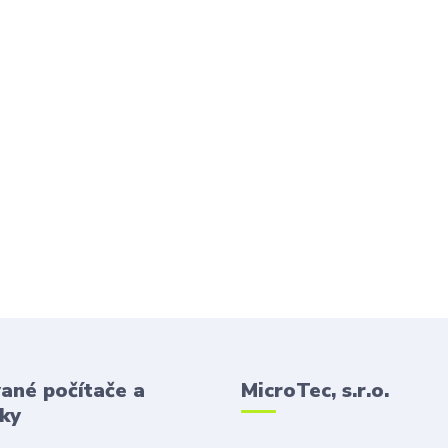
ané počítače a
MicroTec, s.r.o.
ky