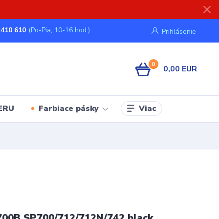
 410 610
(Po-Pia, 10-16 hod.)
Prihlásenie
0
0,00 EUR
Viac
ERU
Farbiace pásky
00B SP700/712/712N/742 black