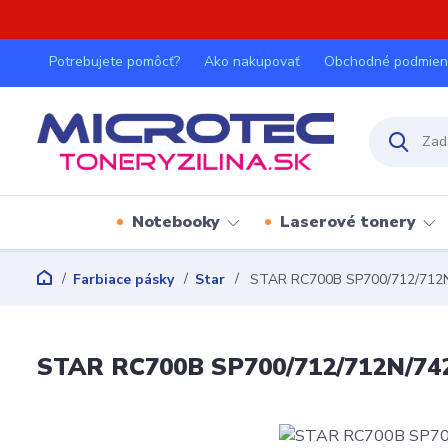
Potrebujete pomôcť?
Ako nakupovať
Obchodné podmien
Notebooky
Laserové tonery
Farbiace pásky
Star
STAR RC700B SP700/712/712N
STAR RC700B SP700/712/712N/742