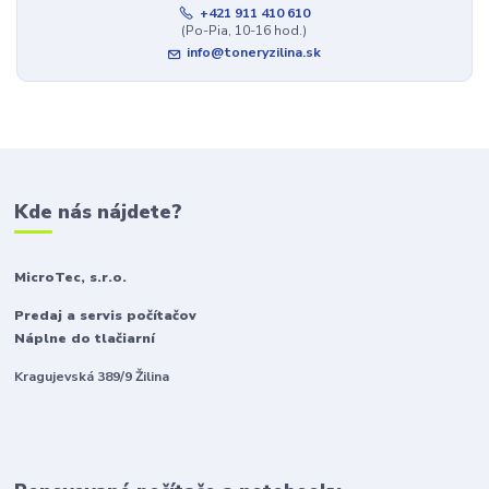
+421 911 410 610
(Po-Pia, 10-16 hod.)
info@toneryzilina.sk
Kde nás nájdete?
MicroTec, s.r.o.
Predaj a servis počítačov
Náplne do tlačiarní
Kragujevská 389/9 Žilina