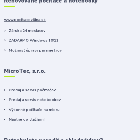
Renovované počítače a notebooky
www.pocitacezilina.sk
Záruka 24 mesiacov
ZADARMO Windows 10/11
Možnosť úpravy parametrov
MicroTec, s.r.o.
Predaj a servis počítačov
Predaj a servis notebookov
Výkonné počítače na mieru
Náplne do tlačiarní