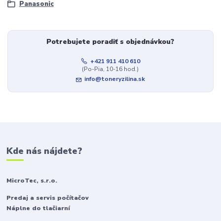
Panasonic
Potrebujete poradiť s objednávkou?
+421 911 410 610
(Po-Pia, 10-16 hod.)
info@toneryzilina.sk
Kde nás nájdete?
MicroTec, s.r.o.
Predaj a servis počítačov
Náplne do tlačiarní