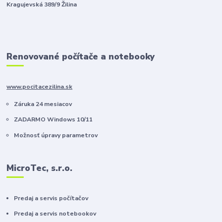
Kragujevská 389/9 Žilina
Renovované počítače a notebooky
www.pocitacezilina.sk
Záruka 24 mesiacov
ZADARMO Windows 10/11
Možnosť úpravy parametrov
MicroTec, s.r.o.
Predaj a servis počítačov
Predaj a servis notebookov