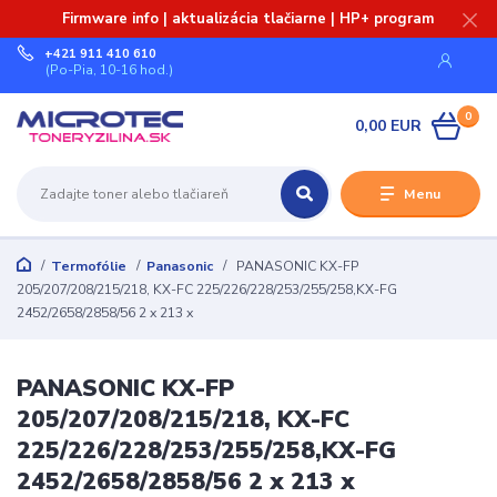
Firmware info | aktualizácia tlačiarne | HP+ program
+421 911 410 610
(Po-Pia, 10-16 hod.)
0
0,00 EUR
Menu
Termofólie
Panasonic
PANASONIC KX-FP
205/207/208/215/218, KX-FC 225/226/228/253/255/258,KX-FG
2452/2658/2858/56 2 x 213 x
PANASONIC KX-FP
205/207/208/215/218, KX-FC
225/226/228/253/255/258,KX-FG
2452/2658/2858/56 2 x 213 x