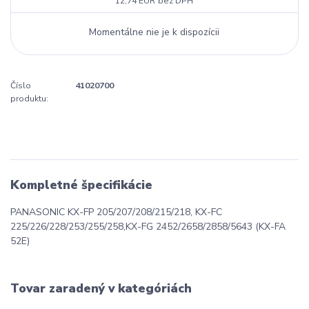
12,74 EUR
bez DPH
Momentálne nie je k dispozícii
Číslo
41020700
produktu:
Kompletné špecifikácie
PANASONIC KX-FP 205/207/208/215/218, KX-FC
225/226/228/253/255/258,KX-FG 2452/2658/2858/5643 (KX-FA
52E)
Tovar zaradený v kategóriách