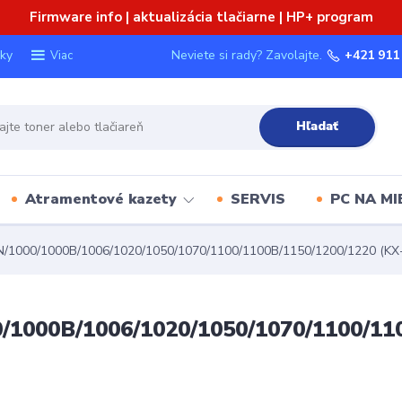
Firmware info | aktualizácia tlačiarne | HP+ program
ky
Neviete si rady? Zavolajte.
+421 911
Viac
Hľadať
Atramentové kazety
SERVIS
PC NA MI
1000/1000B/1006/1020/1050/1070/1100/1100B/1150/1200/1220 (KX-F
000B/1006/1020/1050/1070/1100/110