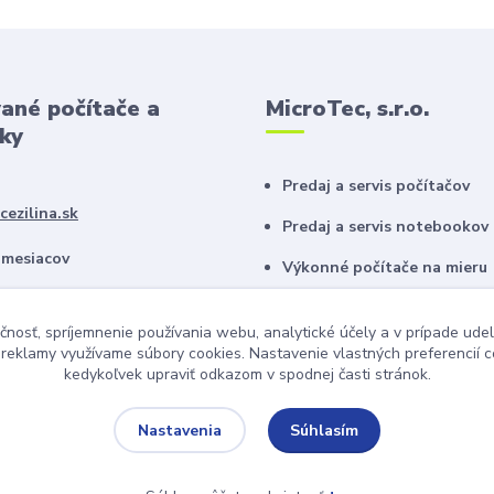
ané počítače a
MicroTec, s.r.o.
ky
Predaj a servis počítačov
ezilina.sk
Predaj a servis notebookov
 mesiacov
Výkonné počítače na mieru
 Windows 10/11
Náplne do tlačiarní
čnosť, spríjemnenie používania webu, analytické účely a v prípade udel
pravy parametrov
a reklamy využívame súbory cookies. Nastavenie vlastných preferencií 
kedykoľvek upraviť odkazom v spodnej časti stránok.
Súhlasím
Nastavenia