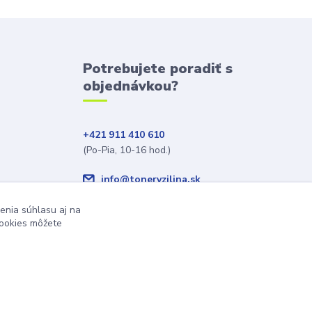
Potrebujete poradiť s
objednávkou?
+421 911 410 610
(Po-Pia, 10-16 hod.)
info@toneryzilina.sk
enia súhlasu aj na
cookies môžete
Vytvorené na
Eshop-rychlo.sk