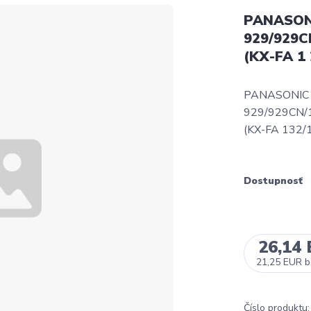
PANASON
929/929C
(KX-FA 1 
PANASONIC 
929/929CN/
(KX-FA 132/
Dostupnosť
26,14
21,25 EUR
b
Číslo produktu: