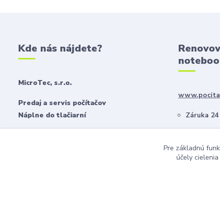
Kde nás nájdete?
Renovov
noteboo
MicroTec, s.r.o.
www.pocitac
Predaj a servis počítačov
Náplne do tlačiarní
Záruka 24
ZADARMO
Kragujevská 389/9 Žilina
Pre základnú funk
Možnosť ú
účely cieleni
www.toneryzilina.sk | MicroTec, s.r.o. 2023