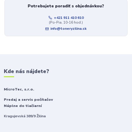
Potrebujete poradiť s objednávkou?
+421 911 410 610
(Po-Pia, 10-16 hod.)
info@toneryzilina.sk
Kde nás nájdete?
MicroTec, s.r.o.
Predaj a servis počítačov
Náplne do tlačiarní
Kragujevská 389/9 Žilina