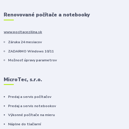
Renovované počítače a notebooky
www.pocitacezilina.sk
Záruka 24 mesiacov
ZADARMO Windows 10/11
Možnosť úpravy parametrov
MicroTec, s.r.o.
Predaj a servis počítačov
Predaj a servis notebookov
Výkonné počítače na mieru
Náplne do tlačiarní