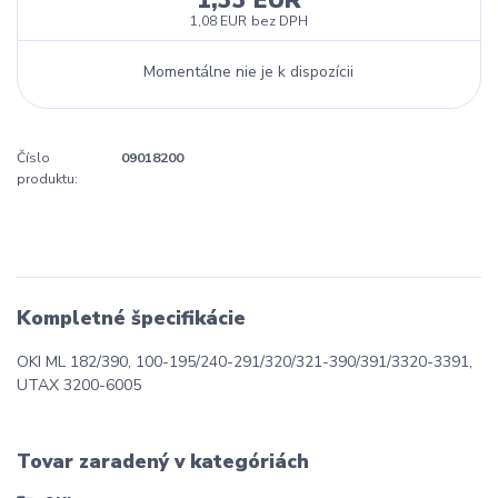
1,33 EUR
1,08 EUR
bez DPH
Momentálne nie je k dispozícii
Číslo
09018200
produktu:
Kompletné špecifikácie
OKI ML 182/390, 100-195/240-291/320/321-390/391/3320-3391,
UTAX 3200-6005
Tovar zaradený v kategóriách