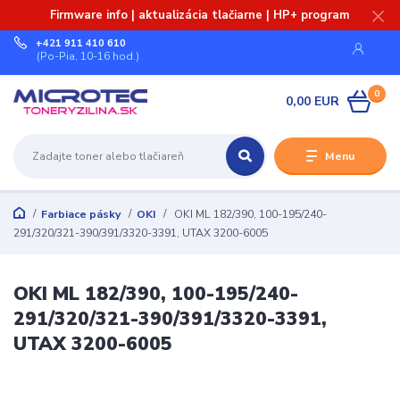
Firmware info | aktualizácia tlačiarne | HP+ program
+421 911 410 610
(Po-Pia, 10-16 hod.)
0
0,00 EUR
Menu
Farbiace pásky
OKI
OKI ML 182/390, 100-195/240-
291/320/321-390/391/3320-3391, UTAX 3200-6005
OKI ML 182/390, 100-195/240-
291/320/321-390/391/3320-3391,
UTAX 3200-6005