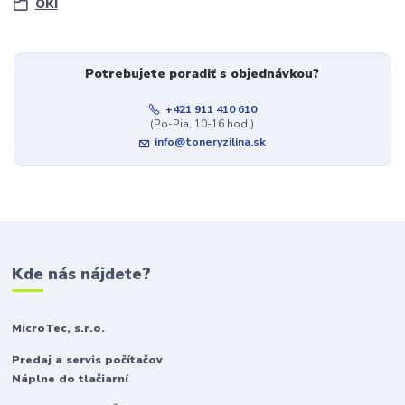
OKI
Potrebujete poradiť s objednávkou?
+421 911 410 610
(Po-Pia, 10-16 hod.)
info@toneryzilina.sk
Kde nás nájdete?
MicroTec, s.r.o.
Predaj a servis počítačov
Náplne do tlačiarní