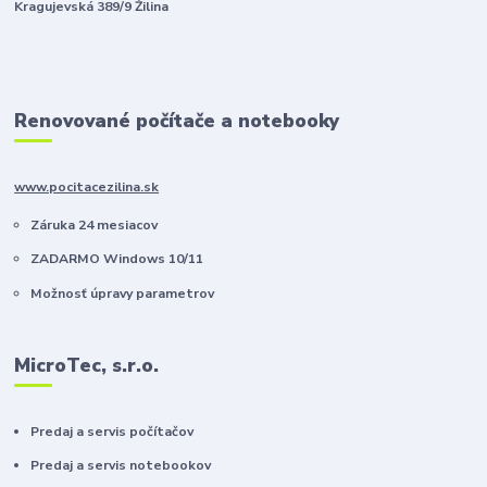
Kragujevská 389/9 Žilina
Renovované počítače a notebooky
www.pocitacezilina.sk
Záruka 24 mesiacov
ZADARMO Windows 10/11
Možnosť úpravy parametrov
MicroTec, s.r.o.
Predaj a servis počítačov
Predaj a servis notebookov