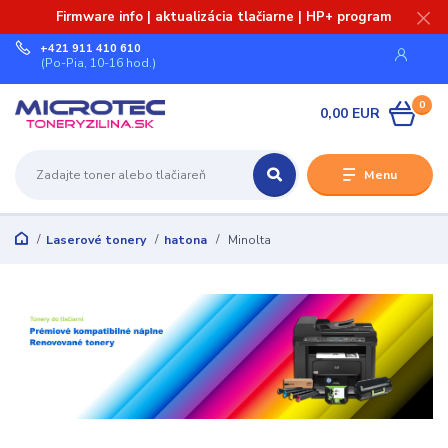
Firmware info | aktualizácia tlačiarne | HP+ program
+421 911 410 610
(Po-Pia, 10-16 hod.)
0
0,00 EUR
Menu
Laserové tonery
hatona
Minolta