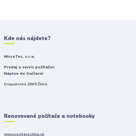
Kde nás nájdete?
MicroTec, s.r.o.
Predaj a servis počítačov
Náplne do tlačiarní
Kragujevská 389/9 Žilina
Renovované počítače a notebooky
www.pocitacezilina.sk