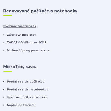
Renovované počítače a notebooky
www.pocitacezilina.sk
Záruka 24 mesiacov
ZADARMO Windows 10/11
Možnosť úpravy parametrov
MicroTec, s.r.o.
Predaj a servis počítačov
Predaj a servis notebookov
Výkonné počítače na mieru
Náplne do tlačiarní