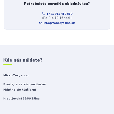
Potrebujete poradiť s objednávkou?
+421 911 410 610
(Po-Pia, 10-16 hod.)
info@toneryzilina.sk
Kde nás nájdete?
MicroTec, s.r.o.
Predaj a servis počítačov
Náplne do tlačiarní
Kragujevská 389/9 Žilina