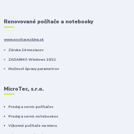
Renovované počítače a notebooky
www.pocitacezilina.sk
Záruka 24 mesiacov
ZADARMO Windows 10/11
Možnosť úpravy parametrov
MicroTec, s.r.o.
Predaj a servis počítačov
Predaj a servis notebookov
Výkonné počítače na mieru