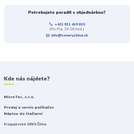
Potrebujete poradiť s objednávkou?
+421 911 410 610
(Po-Pia, 10-16 hod.)
info@toneryzilina.sk
Kde nás nájdete?
MicroTec, s.r.o.
Predaj a servis počítačov
Náplne do tlačiarní
Kragujevská 389/9 Žilina