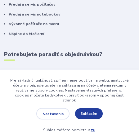
Predaj a servis počítačov
Predaj a servis notebookov
Výkonné počítače na mieru
Náplne do tlačiarní
Potrebujete poradiť s objednávkou?
+421 911 410 610
(Po-Pia, 10-16 hod.)
Pre základnú funkčnosť, spríjemnenie používania webu, analytické
účely a v prípade udelenia súhlasu aj na účely cielenia reklamy
info@toneryzilina.sk
využívame súbory cookies. Nastavenie vlastných preferencií
cookies môžete kedykoľvek upraviť odkazom v spodnej časti
stránok.
Súhlasím
Nastavenia
www.toneryzilina.sk | MicroTec, s.r.o. 2023
Súhlas môžete odmietnuť
tu
.
Vytvorené na
Eshop-rychlo.sk