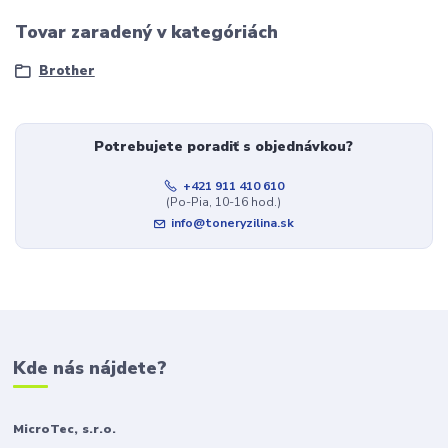
Tovar zaradený v kategóriách
Brother
Potrebujete poradiť s objednávkou?
+421 911 410 610
(Po-Pia, 10-16 hod.)
info@toneryzilina.sk
Kde nás nájdete?
MicroTec, s.r.o.