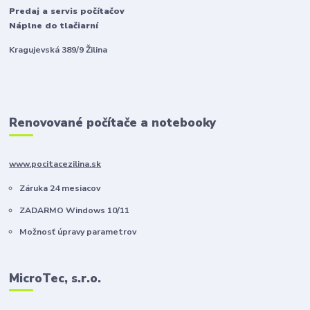
Predaj a servis počítačov
Náplne do tlačiarní
Kragujevská 389/9 Žilina
Renovované počítače a notebooky
www.pocitacezilina.sk
Záruka 24 mesiacov
ZADARMO Windows 10/11
Možnosť úpravy parametrov
MicroTec, s.r.o.