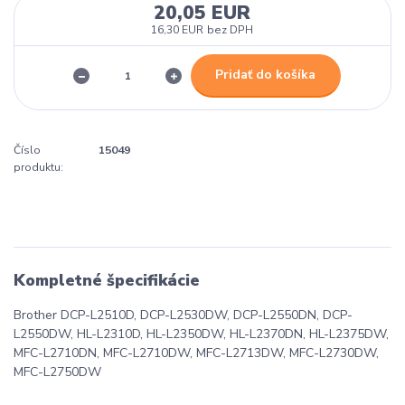
20,05 EUR
16,30 EUR
bez DPH
Pridať do košíka
Číslo
15049
produktu:
Kompletné špecifikácie
Brother DCP-L2510D, DCP-L2530DW, DCP-L2550DN, DCP-
L2550DW, HL-L2310D, HL-L2350DW, HL-L2370DN, HL-L2375DW,
MFC-L2710DN, MFC-L2710DW, MFC-L2713DW, MFC-L2730DW,
MFC-L2750DW