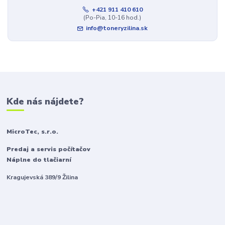
+421 911 410 610
(Po-Pia, 10-16 hod.)
info@toneryzilina.sk
Kde nás nájdete?
MicroTec, s.r.o.
Predaj a servis počítačov
Náplne do tlačiarní
Kragujevská 389/9 Žilina