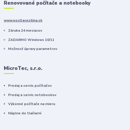
Renovované počítače a notebooky
www.pocitacezilina.sk
Záruka 24 mesiacov
ZADARMO Windows 10/11
Možnosť úpravy parametrov
MicroTec, s.r.o.
Predaj a servis počítačov
Predaj a servis notebookov
Výkonné počítače na mieru
Náplne do tlačiarní