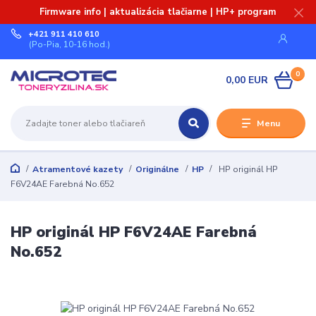
Firmware info | aktualizácia tlačiarne | HP+ program
+421 911 410 610
(Po-Pia, 10-16 hod.)
0
0,00 EUR
Menu
Atramentové kazety
Originálne
HP
HP originál HP
F6V24AE Farebná No.652
HP originál HP F6V24AE Farebná
No.652