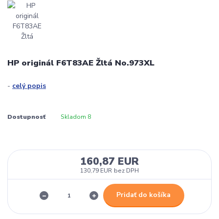
HP originál F6T83AE Žltá No.973XL
-
celý popis
Dostupnosť
Skladom 8
160,87 EUR
130,79 EUR
bez DPH
Pridať do košíka