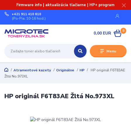
Firmware info | aktualizácia tlačiarne | HP+ program
+421 911 410 610
(Po-Pia, 10-16 hod.)
0
0,00 EUR
Menu
Atramentové kazety
Originálne
HP
HP originál F6T83AE
Žltá No.973XL
HP originál F6T83AE Žltá No.973XL