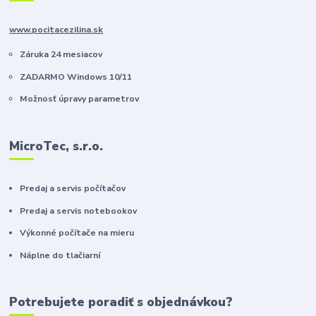
www.pocitacezilina.sk
Záruka 24 mesiacov
ZADARMO Windows 10/11
Možnosť úpravy parametrov
MicroTec, s.r.o.
Predaj a servis počítačov
Predaj a servis notebookov
Výkonné počítače na mieru
Náplne do tlačiarní
Potrebujete poradiť s objednávkou?