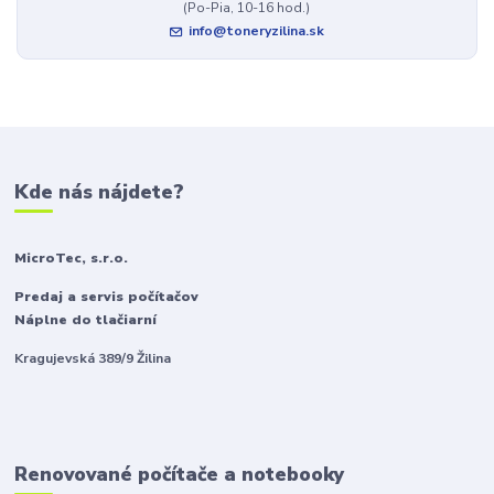
(Po-Pia, 10-16 hod.)
info@toneryzilina.sk
Kde nás nájdete?
MicroTec, s.r.o.
Predaj a servis počítačov
Náplne do tlačiarní
Kragujevská 389/9 Žilina
Renovované počítače a notebooky