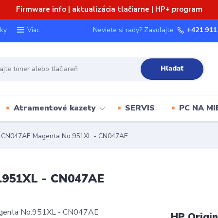
Firmware info | aktualizácia tlačiarne | HP+ program
ky
Neviete si rady? Zavolajte.
+421 911
Viac
Hľadať
Atramentové kazety
SERVIS
PC NA MI
l CN047AE Magenta No.951XL - CN047AE
.951XL - CN047AE
HP Origi