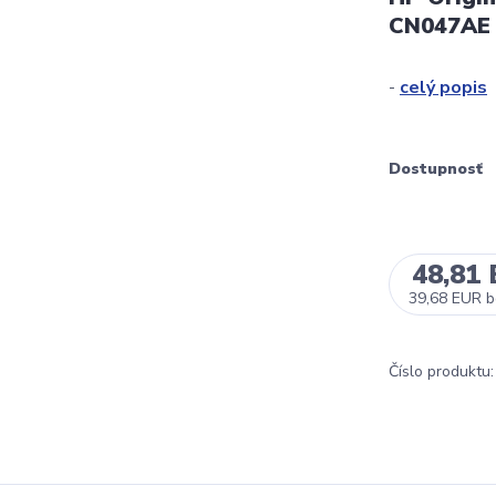
CN047AE
-
celý popis
Dostupnosť
48,81
39,68 EUR
b
Číslo produktu: