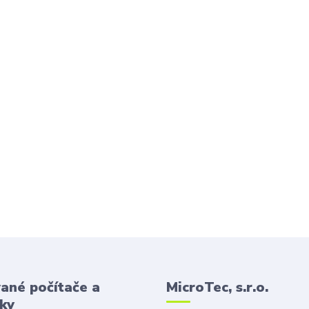
ané počítače a
MicroTec, s.r.o.
ky