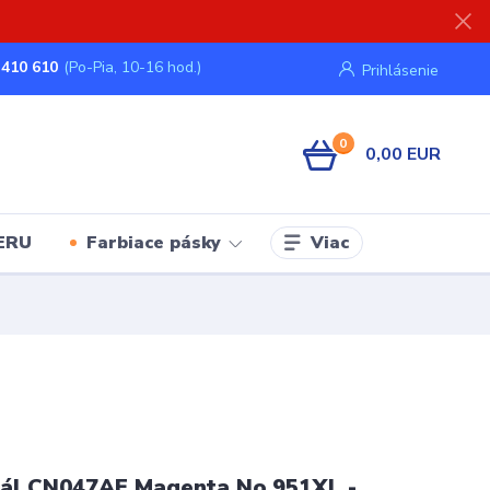
 410 610
(Po-Pia, 10-16 hod.)
Prihlásenie
0
0,00 EUR
Viac
ERU
Farbiace pásky
nál CN047AE Magenta No.951XL -