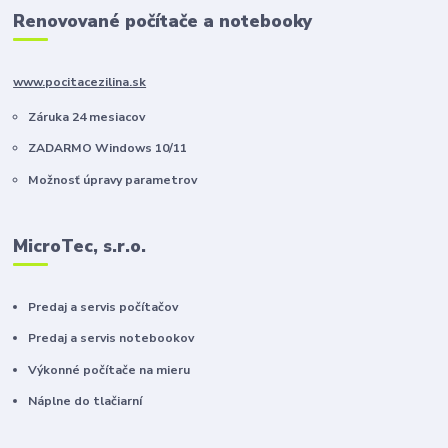
Renovované počítače a notebooky
www.pocitacezilina.sk
Záruka 24 mesiacov
ZADARMO Windows 10/11
Možnosť úpravy parametrov
MicroTec, s.r.o.
Predaj a servis počítačov
Predaj a servis notebookov
Výkonné počítače na mieru
Náplne do tlačiarní