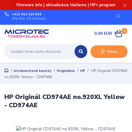
Firmware info | aktualizácia tlačiarne | HP+ program
+421 911 410 610
(Po-Pia, 10-16 hod.)
0
0,00 EUR
Menu
Atramentové kazety
Originálne
HP
HP Originál CD974AE
no.920XL Yellow - CD974AE
HP Originál CD974AE no.920XL Yellow
- CD974AE