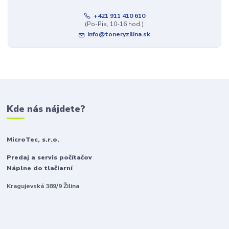
+421 911 410 610
(Po-Pia, 10-16 hod.)
info@toneryzilina.sk
Kde nás nájdete?
MicroTec, s.r.o.
Predaj a servis počítačov
Náplne do tlačiarní
Kragujevská 389/9 Žilina