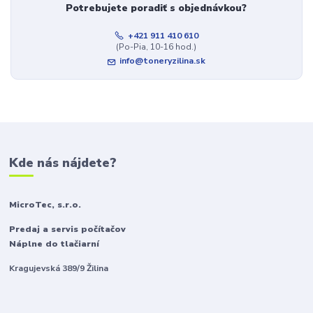
Potrebujete poradiť s objednávkou?
+421 911 410 610
(Po-Pia, 10-16 hod.)
info@toneryzilina.sk
Kde nás nájdete?
MicroTec, s.r.o.
Predaj a servis počítačov
Náplne do tlačiarní
Kragujevská 389/9 Žilina