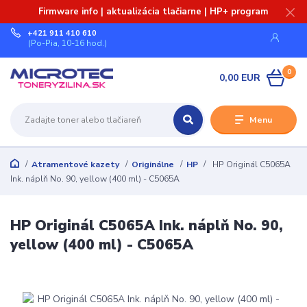
Firmware info | aktualizácia tlačiarne | HP+ program
+421 911 410 610
(Po-Pia, 10-16 hod.)
0
0,00 EUR
Menu
Atramentové kazety
Originálne
HP
HP Originál C5065A
Ink. náplň No. 90, yellow (400 ml) - C5065A
HP Originál C5065A Ink. náplň No. 90,
yellow (400 ml) - C5065A