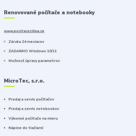
Renovované počítače a notebooky
www.pocitacezilina.sk
Záruka 24 mesiacov
ZADARMO Windows 10/11
Možnosť úpravy parametrov
MicroTec, s.r.o.
Predaj a servis počítačov
Predaj a servis notebookov
Výkonné počítače na mieru
Náplne do tlačiarní