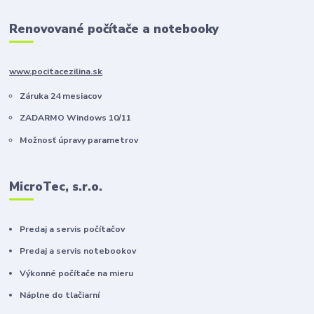
Renovované počítače a notebooky
www.pocitacezilina.sk
Záruka 24 mesiacov
ZADARMO Windows 10/11
Možnosť úpravy parametrov
MicroTec, s.r.o.
Predaj a servis počítačov
Predaj a servis notebookov
Výkonné počítače na mieru
Náplne do tlačiarní