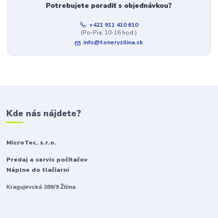
Potrebujete poradiť s objednávkou?
+421 911 410 610
(Po-Pia, 10-16 hod.)
info@toneryzilina.sk
Kde nás nájdete?
MicroTec, s.r.o.
Predaj a servis počítačov
Náplne do tlačiarní
Kragujevská 389/9 Žilina