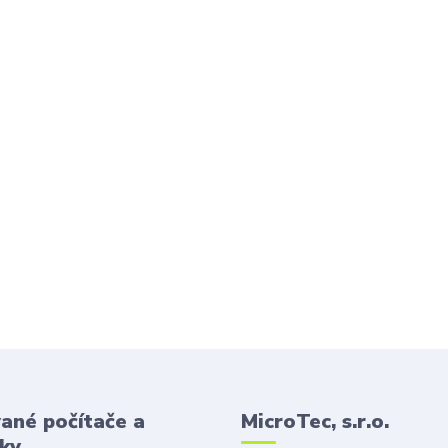
ané počítače a
MicroTec, s.r.o.
ky