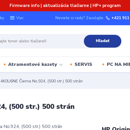
Firmware info | aktualizácia tlačiarne | HP+ program
ky
Neviete si rady? Zavolajte.
+421 911
Viac
Hľadať
Atramentové kazety
SERVIS
PC NA MI
 4K0U6NE Čierna No.924, (500 str.) 500 strán
, (500 str.) 500 strán
HP Origin