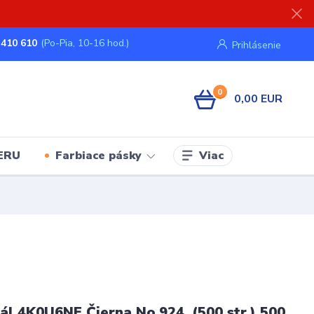
 410 610
(Po-Pia, 10-16 hod.)
Prihlásenie
0
0,00 EUR
Viac
ERU
Farbiace pásky
ál 4K0U6NE Čierna No.924, (500 str.) 500