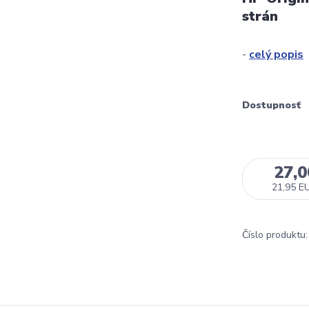
strán
-
celý popis
Dostupnosť
27,
21,95 E
Číslo produktu: