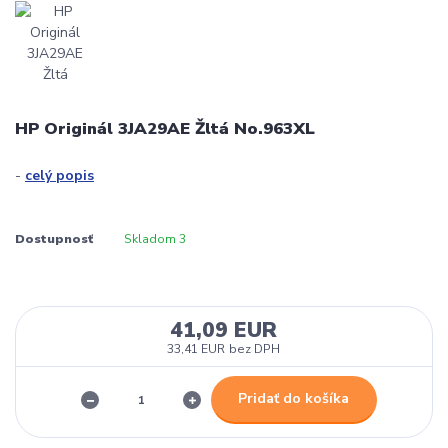
HP Originál 3JA29AE Žltá No.963XL
-
celý popis
Dostupnosť
Skladom 3
41,09 EUR
33,41 EUR
bez DPH
Pridať do košíka