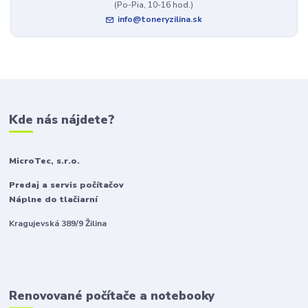
(Po-Pia, 10-16 hod.)
info@toneryzilina.sk
Kde nás nájdete?
MicroTec, s.r.o.
Predaj a servis počítačov
Náplne do tlačiarní
Kragujevská 389/9 Žilina
Renovované počítače a notebooky