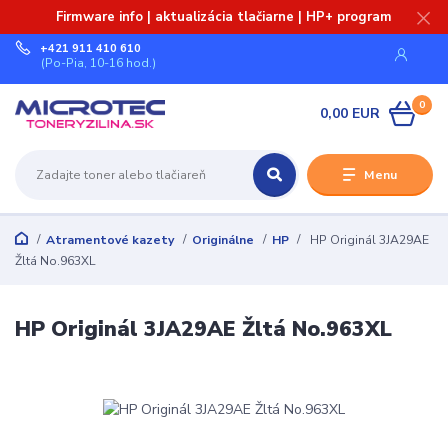
Firmware info | aktualizácia tlačiarne | HP+ program
+421 911 410 610
(Po-Pia, 10-16 hod.)
0
0,00 EUR
Menu
Atramentové kazety
Originálne
HP
HP Originál 3JA29AE
Žltá No.963XL
HP Originál 3JA29AE Žltá No.963XL