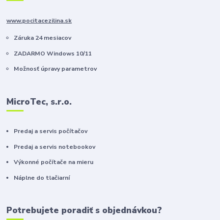
www.pocitacezilina.sk
Záruka 24 mesiacov
ZADARMO Windows 10/11
Možnosť úpravy parametrov
MicroTec, s.r.o.
Predaj a servis počítačov
Predaj a servis notebookov
Výkonné počítače na mieru
Náplne do tlačiarní
Potrebujete poradiť s objednávkou?