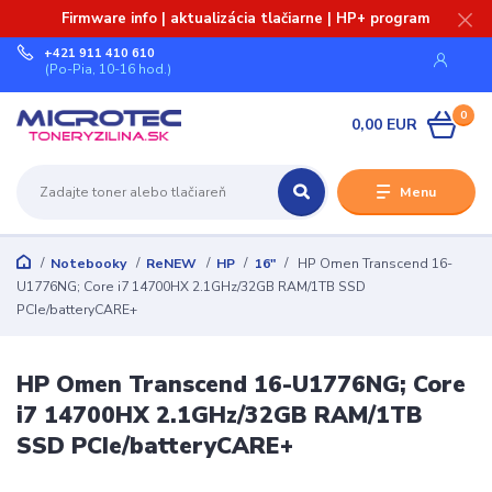
Firmware info | aktualizácia tlačiarne | HP+ program
+421 911 410 610
(Po-Pia, 10-16 hod.)
0
0,00 EUR
Menu
Notebooky
ReNEW
HP
16"
HP Omen Transcend 16-
U1776NG; Core i7 14700HX 2.1GHz/32GB RAM/1TB SSD
PCIe/batteryCARE+
HP Omen Transcend 16-U1776NG; Core
i7 14700HX 2.1GHz/32GB RAM/1TB
SSD PCIe/batteryCARE+