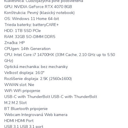
Klávesnica: Cudzojazyčná plne podsvietená
GPU: NVIDIA GeForce RTX 4070 8GB
Konštrukcia: Pevný (klasický notebook)
OS: Windows 11 Home 64-bit
Trieda baterky: batteryCARE+
HDD: 1TB SSD PCIe
RAM: 32GB SO-DIMM DDR5
Značka: HP
CPUgen: 14th Generation
CPU: Intel Core i7 14700HX (33M Cache, 2.10 GHz up to 5.50
GHz)
Optická mechanika: bez mechaniky
Veľkosť displeja: 16.0"
Rozlíšenie displeja: 2.5K (2560x1600)
WWAN slot: Nie
WiFi WiFi pripojenie
USB-C with ThunderBolt USB-C with ThunderBolt
M.2 M.2 Slot
BT Bluetooth pripojenie
Webcam Integrovaná Web kamera
HDMI HDMI Port
USB 3.1 USB 3.1 port