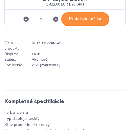
1 422,00 EUR
bez DPH
Pridať do košíka
Číslo
DE16-U1776NG/S
produktu:
Display:
16.0"
Status:
Ako nový
Rozlísenie:
2.5K (2560x1600)
Kompletné špecifikácie
Farba: čierna
Typ displeja: lesklý
Stav produktu: Ako nový