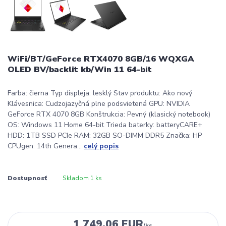
WiFi/BT/GeForce RTX4070 8GB/16 WQXGA
OLED BV/backlit kb/Win 11 64-bit
Farba: čierna Typ displeja: lesklý Stav produktu: Ako nový
Klávesnica: Cudzojazyčná plne podsvietená GPU: NVIDIA
GeForce RTX 4070 8GB Konštrukcia: Pevný (klasický notebook)
OS: Windows 11 Home 64-bit Trieda baterky: batteryCARE+
HDD: 1TB SSD PCIe RAM: 32GB SO-DIMM DDR5 Značka: HP
CPUgen: 14th Genera...
celý popis
Dostupnosť
Skladom 1 ks
1 749,06 EUR
/
ks