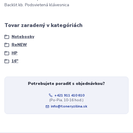
Backlit kb. Podsvietená klávesnica
Tovar zaradený v kategóriách
Notebooky
ReNEW
HP
16"
Potrebujete poradiť s objednávkou?
+421 911 410 610
(Po-Pia, 10-16 hod.)
info@toneryzilina.sk