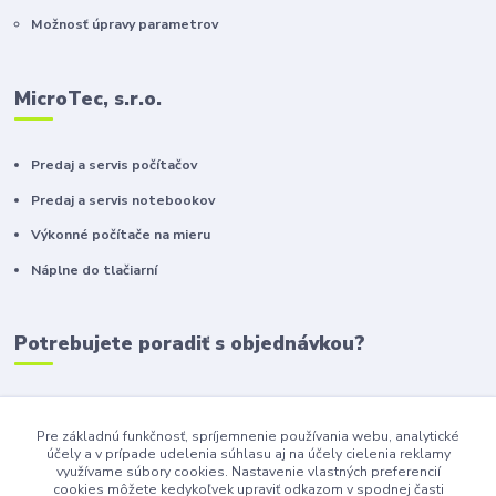
Možnosť úpravy parametrov
MicroTec, s.r.o.
Predaj a servis počítačov
Predaj a servis notebookov
Výkonné počítače na mieru
Náplne do tlačiarní
Potrebujete poradiť s objednávkou?
+421 911 410 610
(Po-Pia, 10-16 hod.)
Pre základnú funkčnosť, spríjemnenie používania webu, analytické
účely a v prípade udelenia súhlasu aj na účely cielenia reklamy
info@toneryzilina.sk
využívame súbory cookies. Nastavenie vlastných preferencií
cookies môžete kedykoľvek upraviť odkazom v spodnej časti