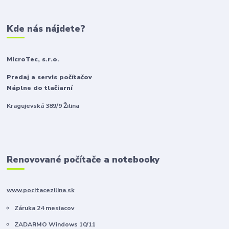
Kde nás nájdete?
MicroTec, s.r.o.
Predaj a servis počítačov
Náplne do tlačiarní
Kragujevská 389/9 Žilina
Renovované počítače a notebooky
www.pocitacezilina.sk
Záruka 24 mesiacov
ZADARMO Windows 10/11