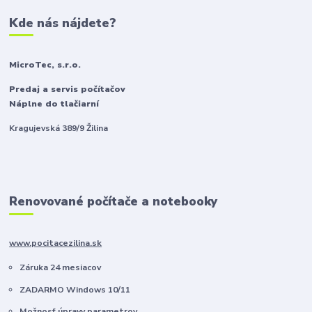
Kde nás nájdete?
MicroTec, s.r.o.
Predaj a servis počítačov
Náplne do tlačiarní
Kragujevská 389/9 Žilina
Renovované počítače a notebooky
www.pocitacezilina.sk
Záruka 24 mesiacov
ZADARMO Windows 10/11
Možnosť úpravy parametrov