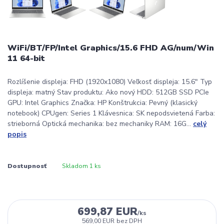
WiFi/BT/FP/Intel Graphics/15.6 FHD AG/num/Win
11 64-bit
Rozlíšenie displeja: FHD (1920x1080) Veľkosť displeja: 15.6" Typ
displeja: matný Stav produktu: Ako nový HDD: 512GB SSD PCIe
GPU: Intel Graphics Značka: HP Konštrukcia: Pevný (klasický
notebook) CPUgen: Series 1 Klávesnica: SK nepodsvietená Farba:
strieborná Optická mechanika: bez mechaniky RAM: 16G...
celý
popis
Dostupnosť
Skladom 1 ks
699,87 EUR
/
ks
569,00 EUR
bez DPH