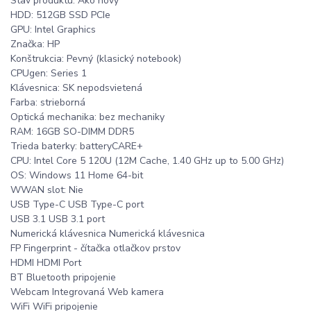
Stav produktu: Ako nový
HDD: 512GB SSD PCIe
GPU: Intel Graphics
Značka: HP
Konštrukcia: Pevný (klasický notebook)
CPUgen: Series 1
Klávesnica: SK nepodsvietená
Farba: strieborná
Optická mechanika: bez mechaniky
RAM: 16GB SO-DIMM DDR5
Trieda baterky: batteryCARE+
CPU: Intel Core 5 120U (12M Cache, 1.40 GHz up to 5.00 GHz)
OS: Windows 11 Home 64-bit
WWAN slot: Nie
USB Type-C USB Type-C port
USB 3.1 USB 3.1 port
Numerická klávesnica Numerická klávesnica
FP Fingerprint - čítačka otlačkov prstov
HDMI HDMI Port
BT Bluetooth pripojenie
Webcam Integrovaná Web kamera
WiFi WiFi pripojenie