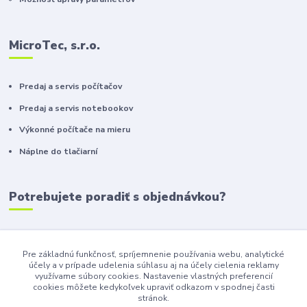
MicroTec, s.r.o.
Predaj a servis počítačov
Predaj a servis notebookov
Výkonné počítače na mieru
Náplne do tlačiarní
Potrebujete poradiť s objednávkou?
+421 911 410 610
(Po-Pia, 10-16 hod.)
Pre základnú funkčnosť, spríjemnenie používania webu, analytické
účely a v prípade udelenia súhlasu aj na účely cielenia reklamy
info@toneryzilina.sk
využívame súbory cookies. Nastavenie vlastných preferencií
cookies môžete kedykoľvek upraviť odkazom v spodnej časti
stránok.