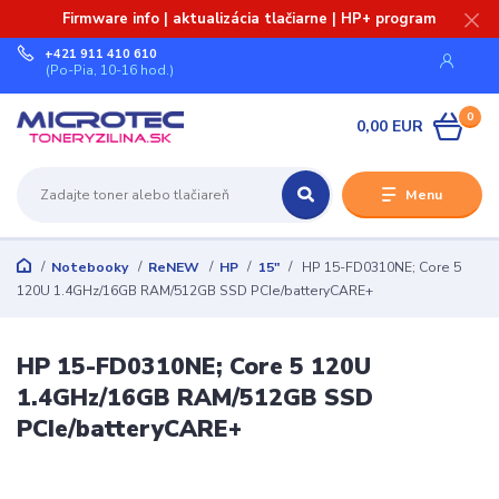
Firmware info | aktualizácia tlačiarne | HP+ program
+421 911 410 610
(Po-Pia, 10-16 hod.)
0
0,00 EUR
Menu
Notebooky
ReNEW
HP
15"
HP 15-FD0310NE; Core 5
120U 1.4GHz/16GB RAM/512GB SSD PCIe/batteryCARE+
HP 15-FD0310NE; Core 5 120U
1.4GHz/16GB RAM/512GB SSD
PCIe/batteryCARE+