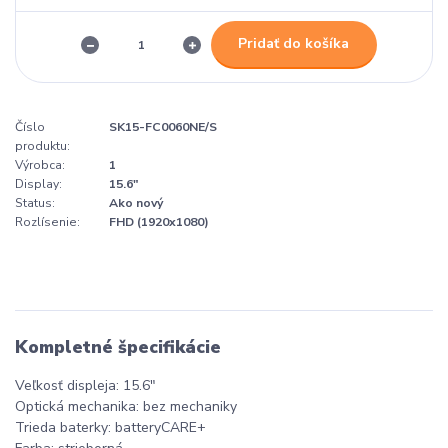
Pridať do košíka
Číslo
SK15-FC0060NE/S
produktu:
Výrobca:
1
Display:
15.6"
Status:
Ako nový
Rozlísenie:
FHD (1920x1080)
Kompletné špecifikácie
Veľkosť displeja: 15.6"
Optická mechanika: bez mechaniky
Trieda baterky: batteryCARE+