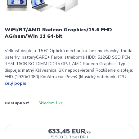
WiFi/BT/AMD Radeon Graphics/15.6 FHD
AG/num/Win 11 64-bit
Veľkosť displeja: 15.6" Optická mechanika: bez mechaniky Trieda
baterky: batteryCARE+ Farba: strieborná HDD: 512GB SSD PCIe
RAM: 16GB SO-DIMM DDR5 GPU: AMD Radeon Graphics Typ
displeja: matný Klávesnica: SK nepodsvietená Rozlíšenie displeja:
FHD (1920x1080) Konštrukcia: Pevný (klasický notebook) CPU...
celý popis
Dostupnosť
Skladom 1 ks
633,45 EUR
/
ks
515,00 EUR
bez DPH