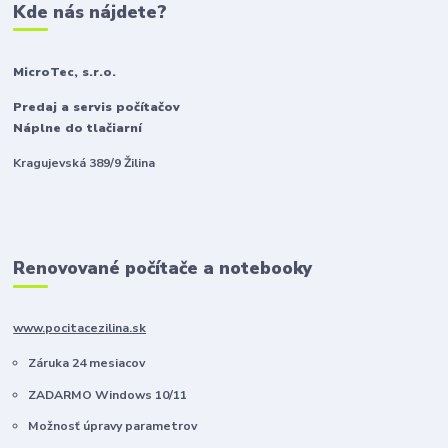
Kde nás nájdete?
MicroTec, s.r.o.
Predaj a servis počítačov
Náplne do tlačiarní
Kragujevská 389/9 Žilina
Renovované počítače a notebooky
www.pocitacezilina.sk
Záruka 24 mesiacov
ZADARMO Windows 10/11
Možnosť úpravy parametrov