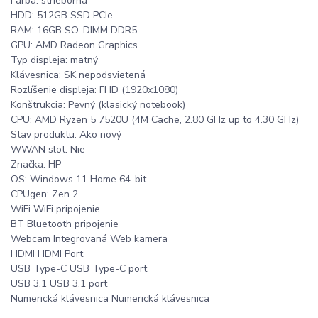
Farba: strieborná
HDD: 512GB SSD PCIe
RAM: 16GB SO-DIMM DDR5
GPU: AMD Radeon Graphics
Typ displeja: matný
Klávesnica: SK nepodsvietená
Rozlíšenie displeja: FHD (1920x1080)
Konštrukcia: Pevný (klasický notebook)
CPU: AMD Ryzen 5 7520U (4M Cache, 2.80 GHz up to 4.30 GHz)
Stav produktu: Ako nový
WWAN slot: Nie
Značka: HP
OS: Windows 11 Home 64-bit
CPUgen: Zen 2
WiFi WiFi pripojenie
BT Bluetooth pripojenie
Webcam Integrovaná Web kamera
HDMI HDMI Port
USB Type-C USB Type-C port
USB 3.1 USB 3.1 port
Numerická klávesnica Numerická klávesnica