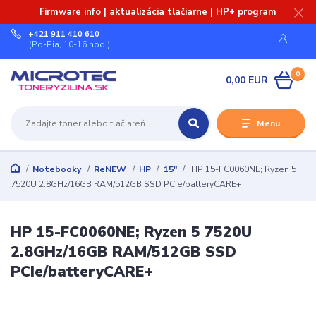
Firmware info | aktualizácia tlačiarne | HP+ program
+421 911 410 610
(Po-Pia, 10-16 hod.)
0
0,00 EUR
Menu
Notebooky
ReNEW
HP
15"
HP 15-FC0060NE; Ryzen 5
7520U 2.8GHz/16GB RAM/512GB SSD PCIe/batteryCARE+
HP 15-FC0060NE; Ryzen 5 7520U
2.8GHz/16GB RAM/512GB SSD
PCIe/batteryCARE+