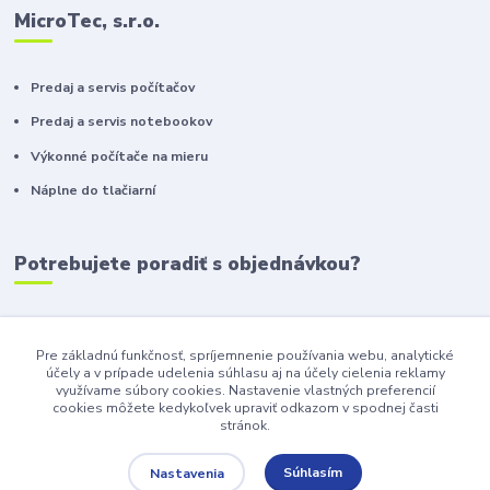
MicroTec, s.r.o.
Predaj a servis počítačov
Predaj a servis notebookov
Výkonné počítače na mieru
Náplne do tlačiarní
Potrebujete poradiť s objednávkou?
+421 911 410 610
(Po-Pia, 10-16 hod.)
Pre základnú funkčnosť, spríjemnenie používania webu, analytické
účely a v prípade udelenia súhlasu aj na účely cielenia reklamy
info@toneryzilina.sk
využívame súbory cookies. Nastavenie vlastných preferencií
cookies môžete kedykoľvek upraviť odkazom v spodnej časti
stránok.
Súhlasím
Nastavenia