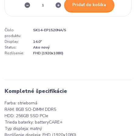
Pridať do košíka
Číslo
SK14-EP1520NA/S
produktu:
Display:
14.0"
Status:
Ako nový
Rozlísenie:
FHD (1920x1080)
Kompletné špecifikácie
Farba: strieborná
RAM: 8GB SO-DIMM DDR5
HDD: 256GB SSD PCIe
Trieda baterky: batteryCARE+
Typ displeja: matný
Rozlíšenie displeja: FHD (1920x1080)