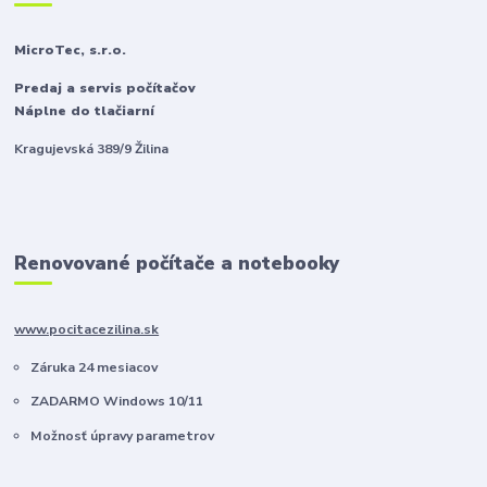
MicroTec, s.r.o.
Predaj a servis počítačov
Náplne do tlačiarní
Kragujevská 389/9 Žilina
Renovované počítače a notebooky
www.pocitacezilina.sk
Záruka 24 mesiacov
ZADARMO Windows 10/11
Možnosť úpravy parametrov