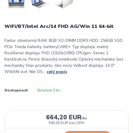
WiFi/BT/Intel Arc/14 FHD AG/Win 11 64-bit
Farba: strieborná RAM: 8GB SO-DIMM DDR5 HDD: 256GB SSD
PCIe Trieda baterky: batteryCARE+ Typ displeja: matný
Rozlíšenie displeja: FHD (1920x1080) CPUgen: Series 1
Konštrukcia: Pevný (klasický notebook) Optická mechanika: bez
mechaniky Stav produktu: Ako nový Veľkosť displeja: 14.0"
WWAN slot: Nie OS...
celý popis
Dostupnosť
Skladom 5 ks
664,20 EUR
/
ks
540,00 EUR
bez DPH