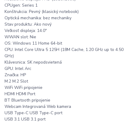
CPUgen: Series 1
Konštrukcia: Pevný (klasický notebook)
Optická mechanika: bez mechaniky
Stav produktu: Ako nový
Veľkosť displeja: 14.0"
WWAN slot: Nie
OS: Windows 11 Home 64-bit
CPU: Intel Core Ultra 5 125H (18M Cache, 1.20 GHz up to 4.50
GHz)
Klávesnica: SK nepodsvietená
GPU: Intel Arc
Značka: HP
M.2 M.2 Slot
WiFi WiFi pripojenie
HDMI HDMI Port
BT Bluetooth pripojenie
Webcam Integrovaná Web kamera
USB Type-C USB Type-C port
USB 3.1 USB 3.1 port