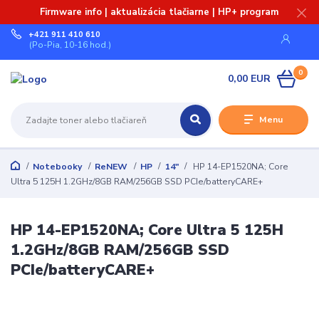
Firmware info | aktualizácia tlačiarne | HP+ program
+421 911 410 610
(Po-Pia, 10-16 hod.)
0
0,00 EUR
Menu
Notebooky
ReNEW
HP
14"
HP 14-EP1520NA; Core
Ultra 5 125H 1.2GHz/8GB RAM/256GB SSD PCIe/batteryCARE+
HP 14-EP1520NA; Core Ultra 5 125H
1.2GHz/8GB RAM/256GB SSD
PCIe/batteryCARE+