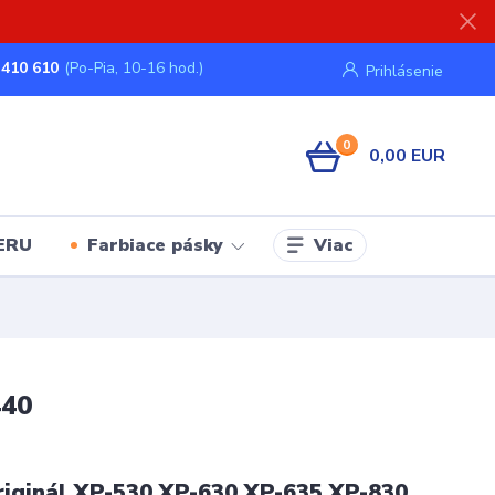
 410 610
(Po-Pia, 10-16 hod.)
Prihlásenie
0
0,00 EUR
Viac
ERU
Farbiace pásky
440
iginál XP-530,XP-630,XP-635,XP-830