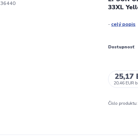
33XL Yel
-
celý popis
Dostupnosť
25,17
20,46 EUR
b
Číslo produktu: