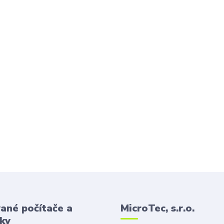
ané počítače a
MicroTec, s.r.o.
ky