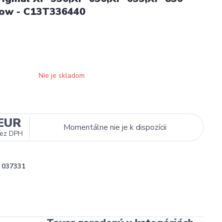
low - C13T336440
Nie je skladom
 EUR
Momentálne nie je k dispozícii
ez DPH
037331