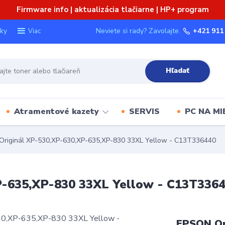
Firmware info | aktualizácia tlačiarne | HP+ program
ky
Neviete si rady? Zavolajte.
+421 911
Viac
Hľadať
Atramentové kazety
SERVIS
PC NA MI
riginál XP-530,XP-630,XP-635,XP-830 33XL Yellow - C13T336440
-635,XP-830 33XL Yellow - C13T336
EPSON Or