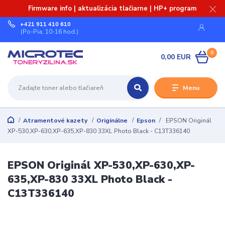
Firmware info | aktualizácia tlačiarne | HP+ program
+421 911 410 610
(Po-Pia, 10-16 hod.)
0
0,00 EUR
Menu
Atramentové kazety
Originálne
Epson
EPSON Originál
XP-530,XP-630,XP-635,XP-830 33XL Photo Black - C13T336140
EPSON Originál XP-530,XP-630,XP-
635,XP-830 33XL Photo Black -
C13T336140