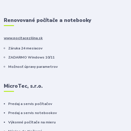
Renovované počítače a notebooky
www.pocitacezilina.sk
Záruka 24 mesiacov
ZADARMO Windows 10/11
Možnosť úpravy parametrov
MicroTec, s.r.o.
Predaj a servis počítačov
Predaj a servis notebookov
Výkonné počítače na mieru