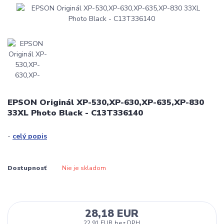
EPSON Originál XP-530,XP-630,XP-635,XP-830
33XL Photo Black - C13T336140
-
celý popis
Dostupnosť
Nie je skladom
28,18 EUR
22,91 EUR
bez DPH