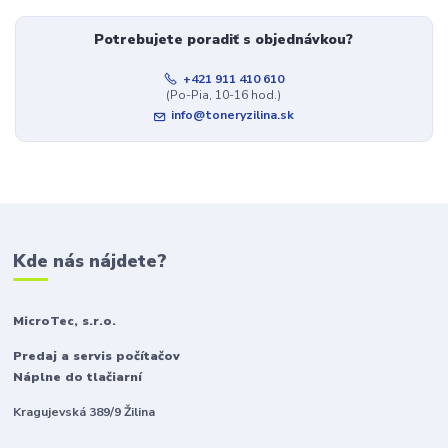
Potrebujete poradiť s objednávkou?
+421 911 410 610
(Po-Pia, 10-16 hod.)
info@toneryzilina.sk
Kde nás nájdete?
MicroTec, s.r.o.
Predaj a servis počítačov
Náplne do tlačiarní
Kragujevská 389/9 Žilina