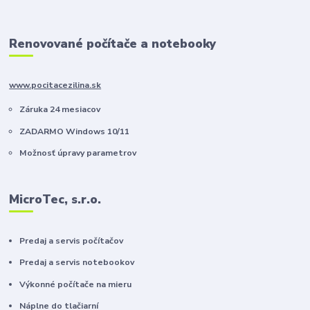
Renovované počítače a notebooky
www.pocitacezilina.sk
Záruka 24 mesiacov
ZADARMO Windows 10/11
Možnosť úpravy parametrov
MicroTec, s.r.o.
Predaj a servis počítačov
Predaj a servis notebookov
Výkonné počítače na mieru
Náplne do tlačiarní