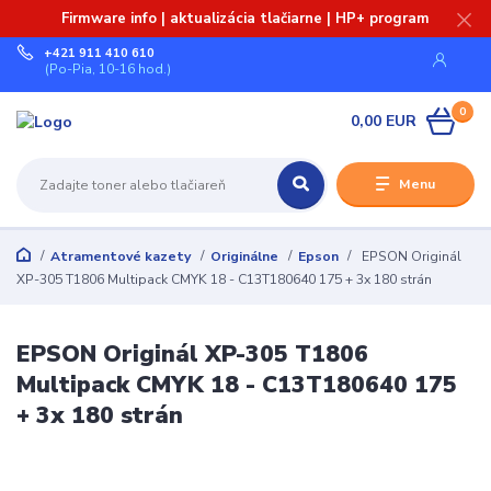
Firmware info | aktualizácia tlačiarne | HP+ program
+421 911 410 610
(Po-Pia, 10-16 hod.)
0
0,00 EUR
Menu
Atramentové kazety
Originálne
Epson
EPSON Originál
XP-305 T1806 Multipack CMYK 18 - C13T180640 175 + 3x 180 strán
EPSON Originál XP-305 T1806
Multipack CMYK 18 - C13T180640 175
+ 3x 180 strán