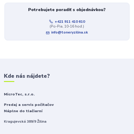
Potrebujete poradiť s objednávkou?
+421 911 410 610
(Po-Pia, 10-16 hod.)
info@toneryzilina.sk
Kde nás nájdete?
MicroTec, s.r.o.
Predaj a servis počítačov
Náplne do tlačiarní
Kragujevská 389/9 Žilina