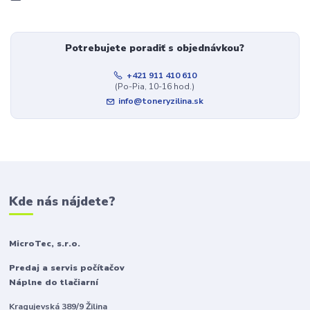
Potrebujete poradiť s objednávkou?
+421 911 410 610
(Po-Pia, 10-16 hod.)
info@toneryzilina.sk
Kde nás nájdete?
MicroTec, s.r.o.
Predaj a servis počítačov
Náplne do tlačiarní
Kragujevská 389/9 Žilina