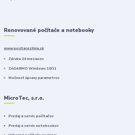
Renovované počítače a notebooky
www.pocitacezilina.sk
Záruka 24 mesiacov
ZADARMO Windows 10/11
Možnosť úpravy parametrov
MicroTec, s.r.o.
Predaj a servis počítačov
Predaj a servis notebookov