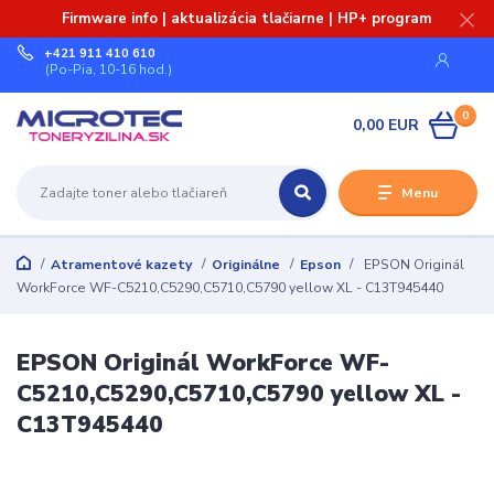
Firmware info | aktualizácia tlačiarne | HP+ program
+421 911 410 610
(Po-Pia, 10-16 hod.)
0
0,00 EUR
Menu
Atramentové kazety
Originálne
Epson
EPSON Originál
WorkForce WF-C5210,C5290,C5710,C5790 yellow XL - C13T945440
EPSON Originál WorkForce WF-
C5210,C5290,C5710,C5790 yellow XL -
C13T945440