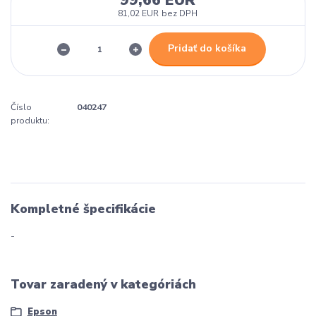
99,66 EUR
81,02 EUR
bez DPH
Pridať do košíka
Číslo
040247
produktu:
Kompletné špecifikácie
-
Tovar zaradený v kategóriách
Epson