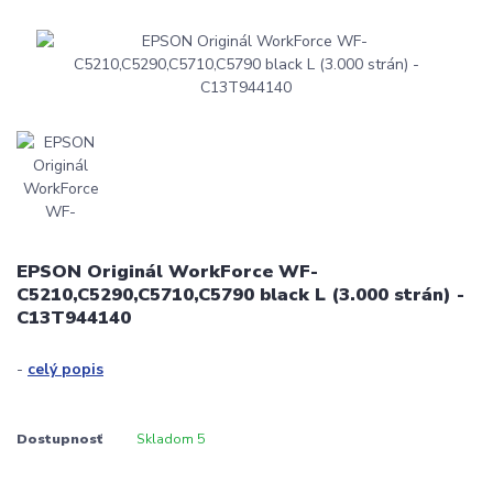
EPSON Originál WorkForce WF-
C5210,C5290,C5710,C5790 black L (3.000 strán) -
C13T944140
-
celý popis
Dostupnosť
Skladom 5