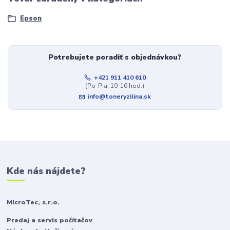
Epson
Potrebujete poradiť s objednávkou?
+421 911 410 610
(Po-Pia, 10-16 hod.)
info@toneryzilina.sk
Kde nás nájdete?
MicroTec, s.r.o.
Predaj a servis počítačov