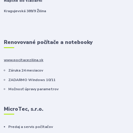
Náplne do tlačiarní
Kragujevská 389/9 Žilina
Renovované počítače a notebooky
www.pocitacezilina.sk
Záruka 24 mesiacov
ZADARMO Windows 10/11
Možnosť úpravy parametrov
MicroTec, s.r.o.
Predaj a servis počítačov