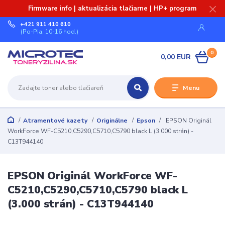
Firmware info | aktualizácia tlačiarne | HP+ program
+421 911 410 610
(Po-Pia, 10-16 hod.)
0
0,00 EUR
Menu
Atramentové kazety
Originálne
Epson
EPSON Originál
WorkForce WF-C5210,C5290,C5710,C5790 black L (3.000 strán) -
C13T944140
EPSON Originál WorkForce WF-
C5210,C5290,C5710,C5790 black L
(3.000 strán) - C13T944140