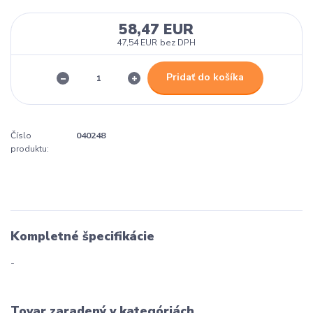
58,47 EUR
47,54 EUR
bez DPH
Pridať do košíka
Číslo
040248
produktu:
Kompletné špecifikácie
-
Tovar zaradený v kategóriách