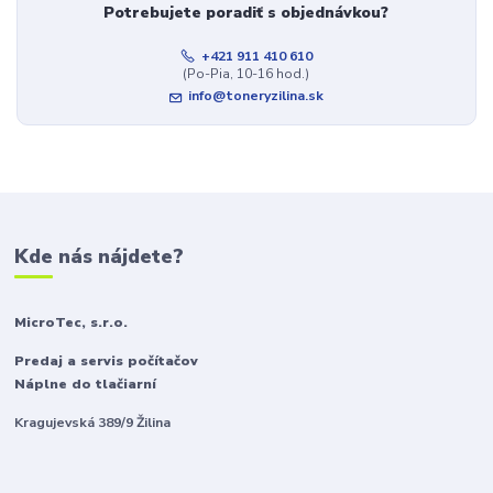
Potrebujete poradiť s objednávkou?
+421 911 410 610
(Po-Pia, 10-16 hod.)
info@toneryzilina.sk
Kde nás nájdete?
MicroTec, s.r.o.
Predaj a servis počítačov
Náplne do tlačiarní
Kragujevská 389/9 Žilina