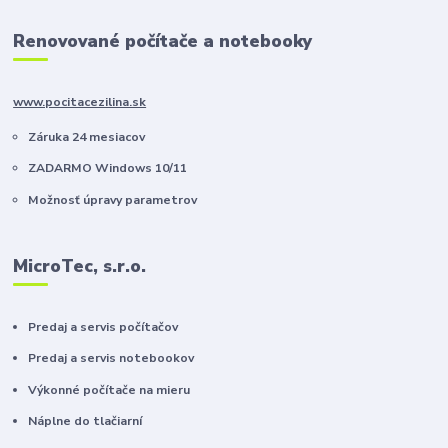
Renovované počítače a notebooky
www.pocitacezilina.sk
Záruka 24 mesiacov
ZADARMO Windows 10/11
Možnosť úpravy parametrov
MicroTec, s.r.o.
Predaj a servis počítačov
Predaj a servis notebookov
Výkonné počítače na mieru
Náplne do tlačiarní