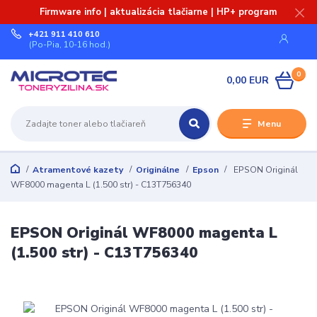
Firmware info | aktualizácia tlačiarne | HP+ program
+421 911 410 610
(Po-Pia, 10-16 hod.)
0
0,00 EUR
Menu
Atramentové kazety
Originálne
Epson
EPSON Originál
WF8000 magenta L (1.500 str) - C13T756340
EPSON Originál WF8000 magenta L
(1.500 str) - C13T756340