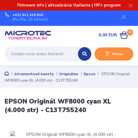
Firmware info | aktualizácia tlačiarne | HP+ program
+421 911 410 610
(Po-Pia, 10-16 hod.)
0
0,00 EUR
Menu
Atramentové kazety
Originálne
Epson
EPSON Originál
WF8000 cyan XL (4.000 str) - C13T755240
EPSON Originál WF8000 cyan XL
(4.000 str) - C13T755240