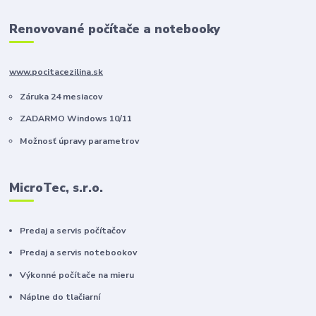
Renovované počítače a notebooky
www.pocitacezilina.sk
Záruka 24 mesiacov
ZADARMO Windows 10/11
Možnosť úpravy parametrov
MicroTec, s.r.o.
Predaj a servis počítačov
Predaj a servis notebookov
Výkonné počítače na mieru
Náplne do tlačiarní