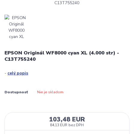
EPSON Originál WF8000 cyan XL (4.000 str) -
C13T755240
-
celý popis
Dostupnosť
Nie je skladom
103,48 EUR
84,13 EUR
bez DPH