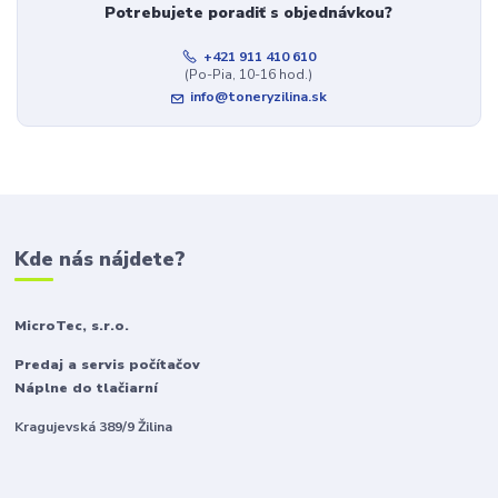
Potrebujete poradiť s objednávkou?
+421 911 410 610
(Po-Pia, 10-16 hod.)
info@toneryzilina.sk
Kde nás nájdete?
MicroTec, s.r.o.
Predaj a servis počítačov
Náplne do tlačiarní
Kragujevská 389/9 Žilina