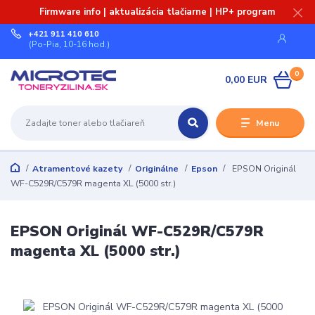
Firmware info | aktualizácia tlačiarne | HP+ program
+421 911 410 610
(Po-Pia, 10-16 hod.)
0
0,00 EUR
Menu
Atramentové kazety
Originálne
Epson
EPSON Originál
WF-C529R/C579R magenta XL (5000 str.)
EPSON Originál WF-C529R/C579R
magenta XL (5000 str.)