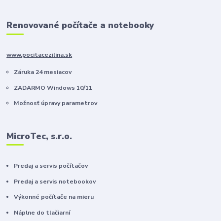
Renovované počítače a notebooky
www.pocitacezilina.sk
Záruka 24 mesiacov
ZADARMO Windows 10/11
Možnosť úpravy parametrov
MicroTec, s.r.o.
Predaj a servis počítačov
Predaj a servis notebookov
Výkonné počítače na mieru
Náplne do tlačiarní