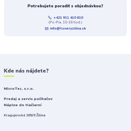
Potrebujete poradiť s objednávkou?
+421 911 410 610
(Po-Pia, 10-16 hod.)
info@toneryzilina.sk
Kde nás nájdete?
MicroTec, s.r.o.
Predaj a servis počítačov
Náplne do tlačiarní
Kragujevská 389/9 Žilina