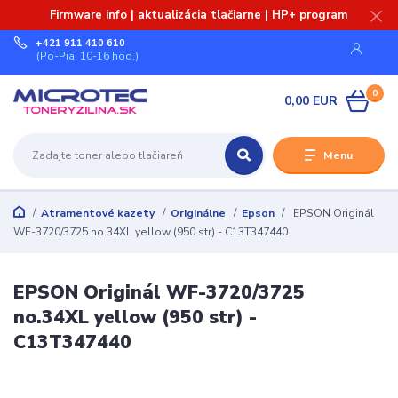
Firmware info | aktualizácia tlačiarne | HP+ program
+421 911 410 610
(Po-Pia, 10-16 hod.)
0
0,00 EUR
Menu
Atramentové kazety
Originálne
Epson
EPSON Originál
WF-3720/3725 no.34XL yellow (950 str) - C13T347440
EPSON Originál WF-3720/3725
no.34XL yellow (950 str) -
C13T347440