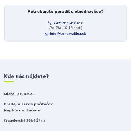
Potrebujete poradiť s objednávkou?
+421 911 410 610
(Po-Pia, 10-16 hod.)
info@toneryzilina.sk
Kde nás nájdete?
MicroTec, s.r.o.
Predaj a servis počítačov
Náplne do tlačiarní
Kragujevská 389/9 Žilina