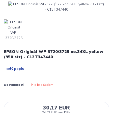
EPSON Originál WF-3720/3725 no.34XL yellow
(950 str) - C13T347440
-
celý popis
Dostupnosť
Nie je skladom
30,17 EUR
24,53 EUR
bez DPH