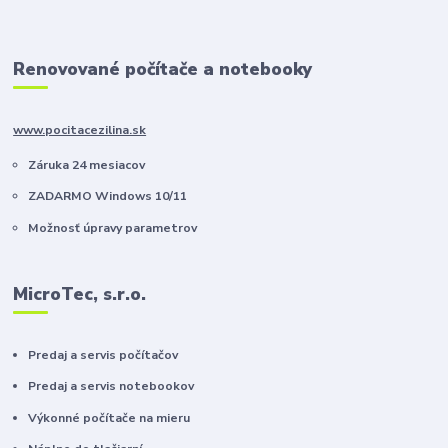
Renovované počítače a notebooky
www.pocitacezilina.sk
Záruka 24 mesiacov
ZADARMO Windows 10/11
Možnosť úpravy parametrov
MicroTec, s.r.o.
Predaj a servis počítačov
Predaj a servis notebookov
Výkonné počítače na mieru