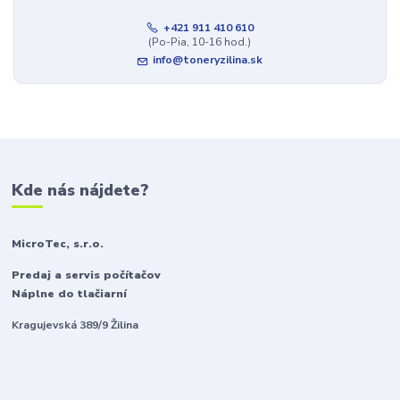
+421 911 410 610
(Po-Pia, 10-16 hod.)
info@toneryzilina.sk
Kde nás nájdete?
MicroTec, s.r.o.
Predaj a servis počítačov
Náplne do tlačiarní
Kragujevská 389/9 Žilina