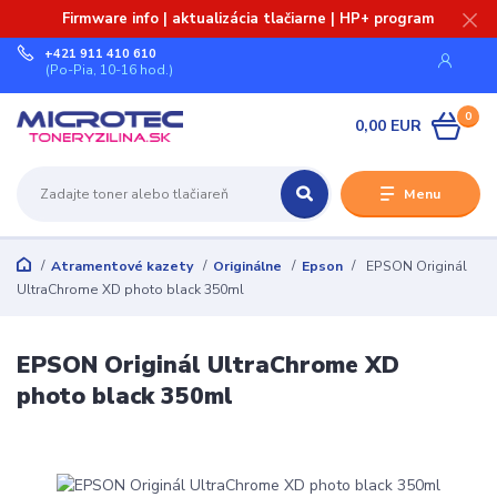
Firmware info | aktualizácia tlačiarne | HP+ program
+421 911 410 610
(Po-Pia, 10-16 hod.)
0
0,00 EUR
Menu
Atramentové kazety
Originálne
Epson
EPSON Originál
UltraChrome XD photo black 350ml
EPSON Originál UltraChrome XD
photo black 350ml