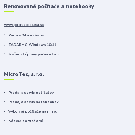
Renovované počítače a notebooky
www.pocitacezilina.sk
Záruka 24 mesiacov
ZADARMO Windows 10/11
Možnosť úpravy parametrov
MicroTec, s.r.o.
Predaj a servis počítačov
Predaj a servis notebookov
Výkonné počítače na mieru
Náplne do tlačiarní