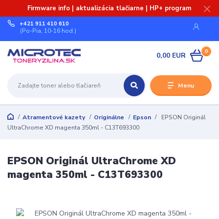
Firmware info | aktualizácia tlačiarne | HP+ program
+421 911 410 610
(Po-Pia, 10-16 hod.)
0
0,00 EUR
Menu
Atramentové kazety
Originálne
Epson
EPSON Originál
UltraChrome XD magenta 350ml - C13T693300
EPSON Originál UltraChrome XD
magenta 350ml - C13T693300