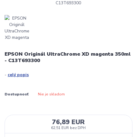
EPSON Originál UltraChrome XD magenta 350ml
- C13T693300
-
celý popis
Dostupnosť
Nie je skladom
76,89 EUR
62,51 EUR
bez DPH