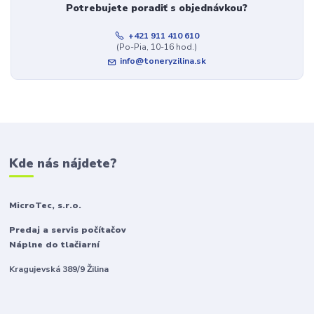
Potrebujete poradiť s objednávkou?
+421 911 410 610
(Po-Pia, 10-16 hod.)
info@toneryzilina.sk
Kde nás nájdete?
MicroTec, s.r.o.
Predaj a servis počítačov
Náplne do tlačiarní
Kragujevská 389/9 Žilina