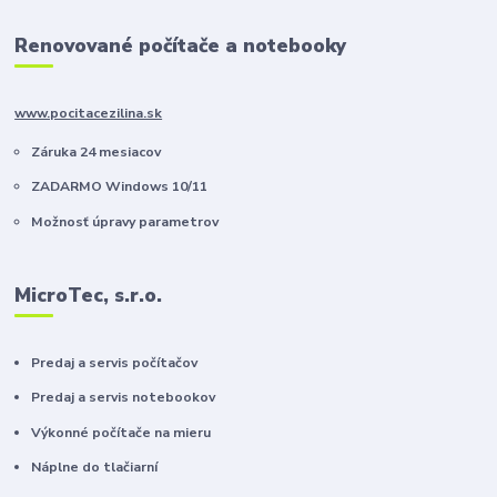
Renovované počítače a notebooky
www.pocitacezilina.sk
Záruka 24 mesiacov
ZADARMO Windows 10/11
Možnosť úpravy parametrov
MicroTec, s.r.o.
Predaj a servis počítačov
Predaj a servis notebookov
Výkonné počítače na mieru
Náplne do tlačiarní