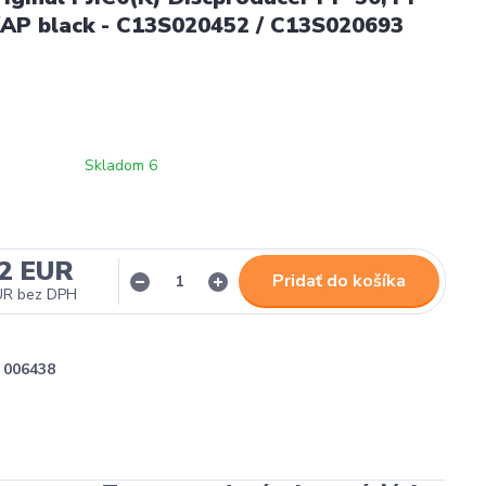
/AP black - C13S020452 / C13S020693
Skladom 6
12 EUR
Pridať do košíka
UR
bez DPH
006438