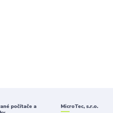
ané počítače a
MicroTec, s.r.o.
ky