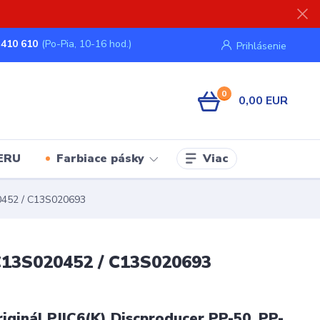
 410 610
(Po-Pia, 10-16 hod.)
Prihlásenie
0
0,00 EUR
Viac
ERU
Farbiace pásky
20452 / C13S020693
 C13S020452 / C13S020693
ginál PJIC6(K) Discproducer PP-50, PP-