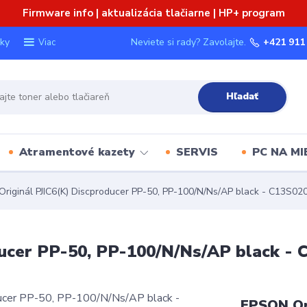
Firmware info | aktualizácia tlačiarne | HP+ program
ky
Neviete si rady? Zavolajte.
+421 911
Viac
Hľadať
Atramentové kazety
SERVIS
PC NA MI
iginál PJIC6(K) Discproducer PP-50, PP-100/N/Ns/AP black - C13S0
ucer PP-50, PP-100/N/Ns/AP black -
EPSON Ori