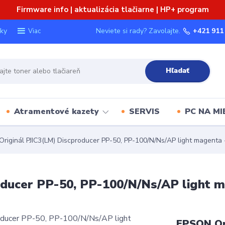
Firmware info | aktualizácia tlačiarne | HP+ program
ky
Neviete si rady? Zavolajte.
+421 911
Viac
Hľadať
Atramentové kazety
SERVIS
PC NA MI
iginál PJIC3(LM) Discproducer PP-50, PP-100/N/Ns/AP light magent
oducer PP-50, PP-100/N/Ns/AP light 
EPSON Ori