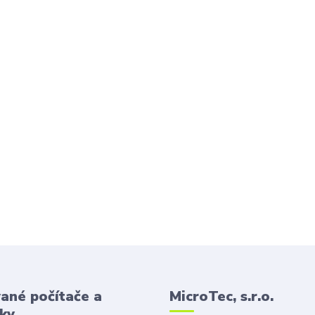
ané počítače a
MicroTec, s.r.o.
ky