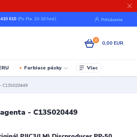
 410 610
(Po-Pia, 10-16 hod.)
Prihlásenie
0
0,00 EUR
Viac
ERU
Farbiace pásky
a - C13S020449
magenta - C13S020449
ginál PJIC3(LM) Discproducer PP-50,