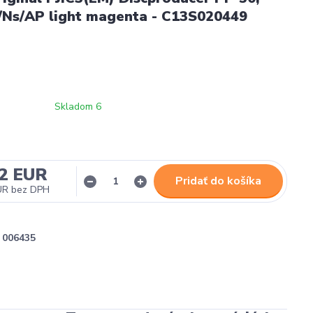
/Ns/AP light magenta - C13S020449
Skladom 6
12 EUR
Pridať do košíka
UR
bez DPH
006435