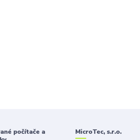
ané počítače a
MicroTec, s.r.o.
ky