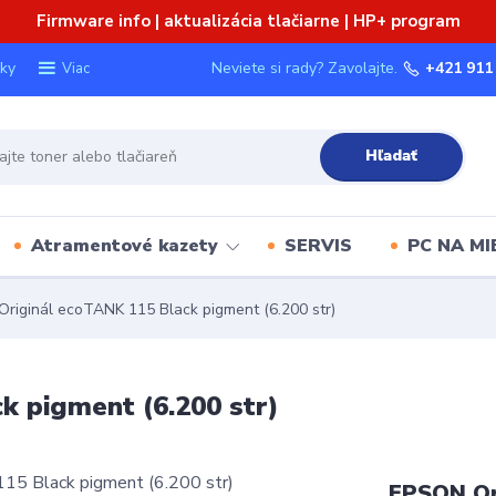
Firmware info | aktualizácia tlačiarne | HP+ program
ky
Neviete si rady? Zavolajte.
+421 911
Viac
Hľadať
Atramentové kazety
SERVIS
PC NA MI
iginál ecoTANK 115 Black pigment (6.200 str)
 pigment (6.200 str)
EPSON Or