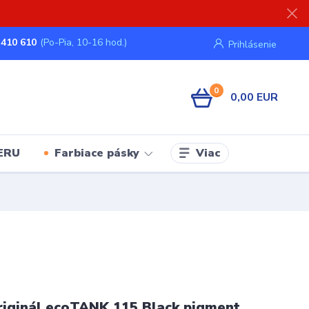
 410 610
(Po-Pia, 10-16 hod.)
Prihlásenie
0
0,00 EUR
Viac
ERU
Farbiace pásky
iginál ecoTANK 115 Black pigment