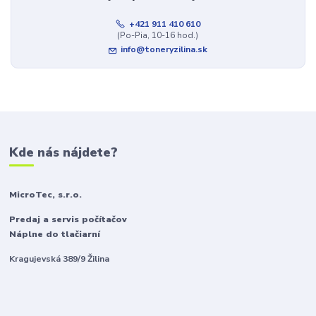
+421 911 410 610
(Po-Pia, 10-16 hod.)
info@toneryzilina.sk
Kde nás nájdete?
MicroTec, s.r.o.
Predaj a servis počítačov
Náplne do tlačiarní
Kragujevská 389/9 Žilina