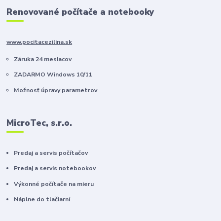
Renovované počítače a notebooky
www.pocitacezilina.sk
Záruka 24 mesiacov
ZADARMO Windows 10/11
Možnosť úpravy parametrov
MicroTec, s.r.o.
Predaj a servis počítačov
Predaj a servis notebookov
Výkonné počítače na mieru
Náplne do tlačiarní