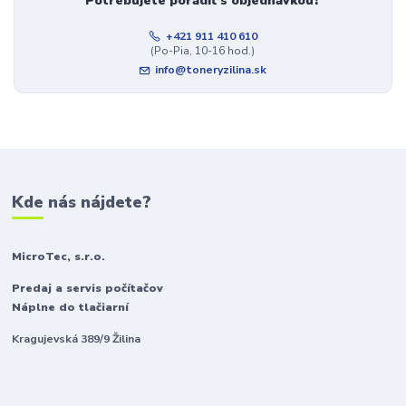
Potrebujete poradiť s objednávkou?
+421 911 410 610
(Po-Pia, 10-16 hod.)
info@toneryzilina.sk
Kde nás nájdete?
MicroTec, s.r.o.
Predaj a servis počítačov
Náplne do tlačiarní
Kragujevská 389/9 Žilina