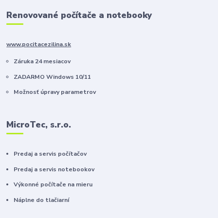
Renovované počítače a notebooky
www.pocitacezilina.sk
Záruka 24 mesiacov
ZADARMO Windows 10/11
Možnosť úpravy parametrov
MicroTec, s.r.o.
Predaj a servis počítačov
Predaj a servis notebookov
Výkonné počítače na mieru
Náplne do tlačiarní