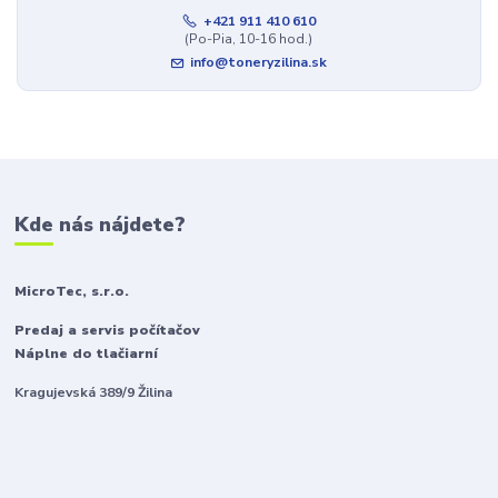
+421 911 410 610
(Po-Pia, 10-16 hod.)
info@toneryzilina.sk
Kde nás nájdete?
MicroTec, s.r.o.
Predaj a servis počítačov
Náplne do tlačiarní
Kragujevská 389/9 Žilina