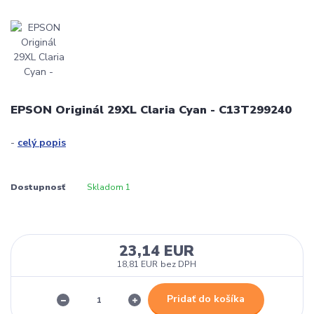
EPSON Originál 29XL Claria Cyan - C13T299240
-
celý popis
Dostupnosť
Skladom 1
23,14 EUR
18,81 EUR
bez DPH
Pridať do košíka