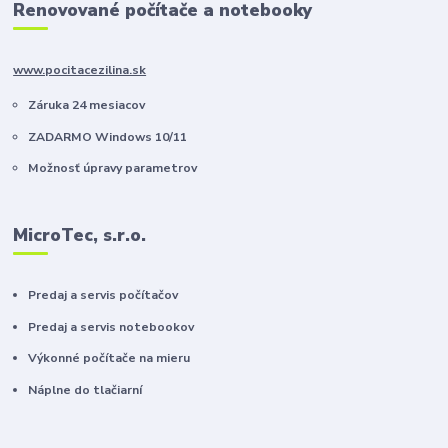
Renovované počítače a notebooky
www.pocitacezilina.sk
Záruka 24 mesiacov
ZADARMO Windows 10/11
Možnosť úpravy parametrov
MicroTec, s.r.o.
Predaj a servis počítačov
Predaj a servis notebookov
Výkonné počítače na mieru
Náplne do tlačiarní