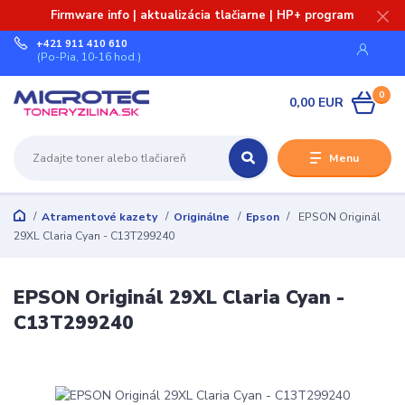
Firmware info | aktualizácia tlačiarne | HP+ program
+421 911 410 610
(Po-Pia, 10-16 hod.)
0
0,00 EUR
Menu
Atramentové kazety
Originálne
Epson
EPSON Originál
29XL Claria Cyan - C13T299240
EPSON Originál 29XL Claria Cyan -
C13T299240