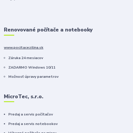
Renovované počítače a notebooky
www.pocitacezilina.sk
Záruka 24 mesiacov
ZADARMO Windows 10/11
Možnosť úpravy parametrov
MicroTec, s.r.o.
Predaj a servis počítačov
Predaj a servis notebookov