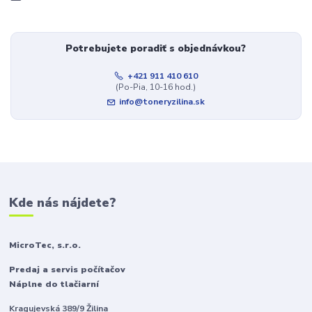
Potrebujete poradiť s objednávkou?
+421 911 410 610
(Po-Pia, 10-16 hod.)
info@toneryzilina.sk
Kde nás nájdete?
MicroTec, s.r.o.
Predaj a servis počítačov
Náplne do tlačiarní
Kragujevská 389/9 Žilina