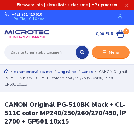
Firmware info | aktualizácia tlačiarne | HP+ program
+421 911 410 610
(Po-Pia, 10-16 hod.)
0
0,00 EUR
Menu
Atramentové kazety
Originálne
Canon
CANON Originál
PG-510BK black + CL-511C color MP240/250/260/270/490, iP 2700 +
GP501 10x15
CANON Originál PG-510BK black + CL-
511C color MP240/250/260/270/490, iP
2700 + GP501 10x15