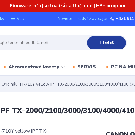
Firmware info | aktualizácia tlačiarne | HP+ program
ky
Neviete si rady? Zavolajte.
+421 911
Viac
Hľadať
Atramentové kazety
SERVIS
PC NA MI
riginál PFI-710Y yellow iPF TX-2000/2100/3000/3100/4000/4100 (70
iPF TX-2000/2100/3000/3100/4000/410
CANON Or