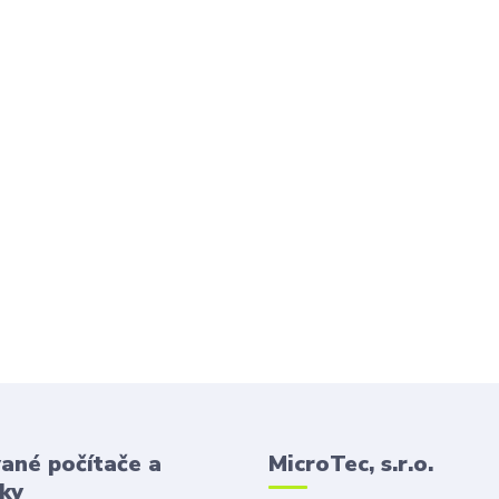
ané počítače a
MicroTec, s.r.o.
ky