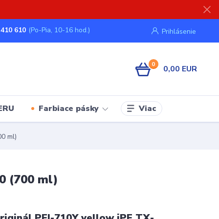
 410 610
(Po-Pia, 10-16 hod.)
Prihlásenie
0
0,00 EUR
Viac
ERU
Farbiace pásky
0 ml)
0 (700 ml)
iginál PFI-710Y yellow iPF TX-