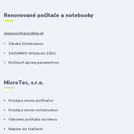
Renovované počítače a notebooky
www.pocitacezilina.sk
Záruka 24 mesiacov
ZADARMO Windows 10/11
Možnosť úpravy parametrov
MicroTec, s.r.o.
Predaj a servis počítačov
Predaj a servis notebookov
Výkonné počítače na mieru
Náplne do tlačiarní