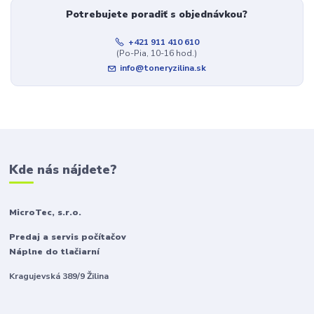
Potrebujete poradiť s objednávkou?
+421 911 410 610
(Po-Pia, 10-16 hod.)
info@toneryzilina.sk
Kde nás nájdete?
MicroTec, s.r.o.
Predaj a servis počítačov
Náplne do tlačiarní
Kragujevská 389/9 Žilina