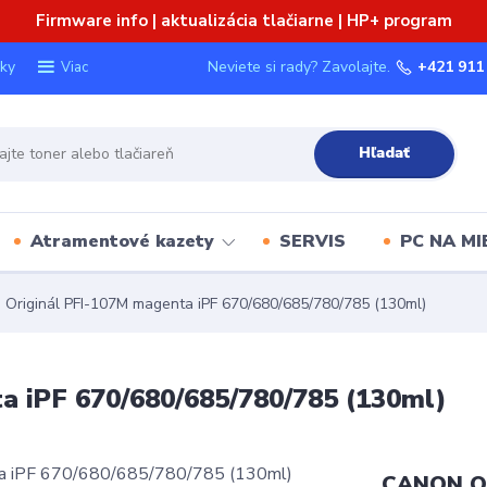
Firmware info | aktualizácia tlačiarne | HP+ program
ky
Neviete si rady? Zavolajte.
+421 911
Viac
Hľadať
Atramentové kazety
SERVIS
PC NA MI
riginál PFI-107M magenta iPF 670/680/685/780/785 (130ml)
 iPF 670/680/685/780/785 (130ml)
CANON Or