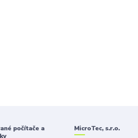
ané počítače a
MicroTec, s.r.o.
ky