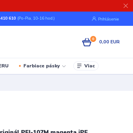
 410 610
(Po-Pia, 10-16 hod.)
Prihlásenie
0
0,00 EUR
Viac
ERU
Farbiace pásky
iginál PFI-107M magenta iPF