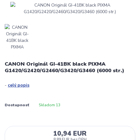
CANON Originál GI-41BK black PIXMA
G1420/G2420/G2460/G3420/G3460 (6000 str.)
-
celý popis
Dostupnosť
Skladom 13
10,94 EUR
8,89 EUR
bez DPH