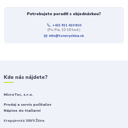
Potrebujete poradiť s objednávkou?
+421 911 410 610
(Po-Pia, 10-16 hod.)
info@toneryzilina.sk
Kde nás nájdete?
MicroTec, s.r.o.
Predaj a servis počítačov
Náplne do tlačiarní
Kragujevská 389/9 Žilina