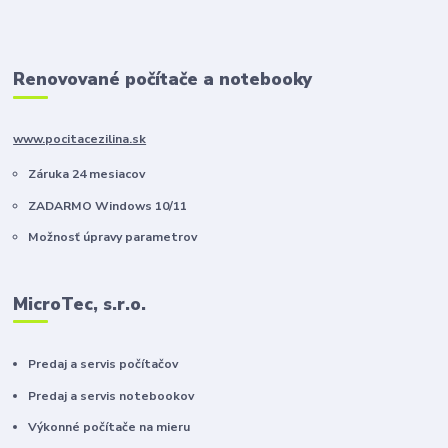
Renovované počítače a notebooky
www.pocitacezilina.sk
Záruka 24 mesiacov
ZADARMO Windows 10/11
Možnosť úpravy parametrov
MicroTec, s.r.o.
Predaj a servis počítačov
Predaj a servis notebookov
Výkonné počítače na mieru