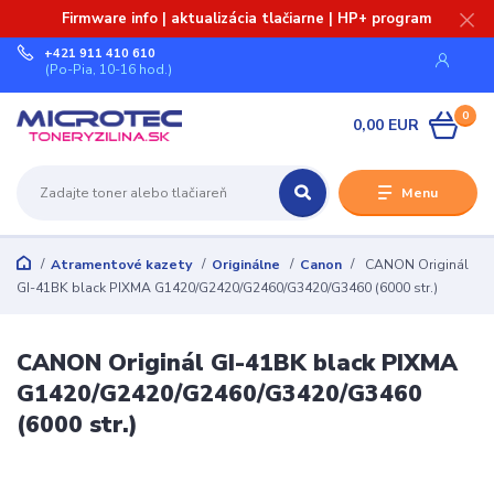
Firmware info | aktualizácia tlačiarne | HP+ program
+421 911 410 610
(Po-Pia, 10-16 hod.)
0
0,00 EUR
Menu
Atramentové kazety
Originálne
Canon
CANON Originál
GI-41BK black PIXMA G1420/G2420/G2460/G3420/G3460 (6000 str.)
CANON Originál GI-41BK black PIXMA
G1420/G2420/G2460/G3420/G3460
(6000 str.)