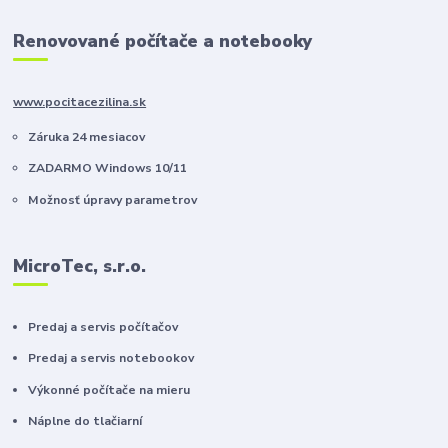
Renovované počítače a notebooky
www.pocitacezilina.sk
Záruka 24 mesiacov
ZADARMO Windows 10/11
Možnosť úpravy parametrov
MicroTec, s.r.o.
Predaj a servis počítačov
Predaj a servis notebookov
Výkonné počítače na mieru
Náplne do tlačiarní