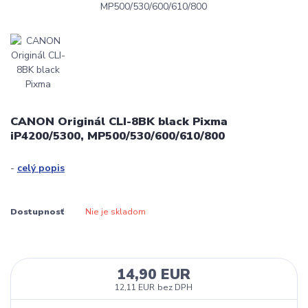
CANON Originál CLI-8BK black Pixma
iP4200/5300, MP500/530/600/610/800
-
celý popis
Dostupnosť
Nie je skladom
14,90 EUR
12,11 EUR
bez DPH