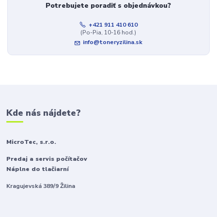
Potrebujete poradiť s objednávkou?
+421 911 410 610
(Po-Pia, 10-16 hod.)
info@toneryzilina.sk
Kde nás nájdete?
MicroTec, s.r.o.
Predaj a servis počítačov
Náplne do tlačiarní
Kragujevská 389/9 Žilina